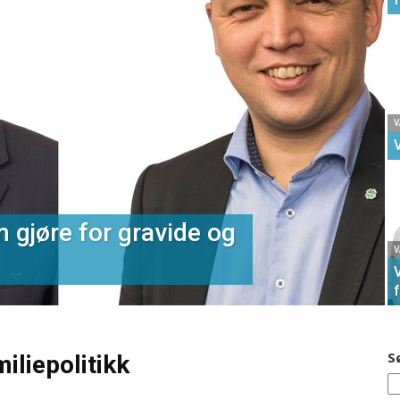
V
 gjøre for gravide og
V
f
S
iliepolitikk