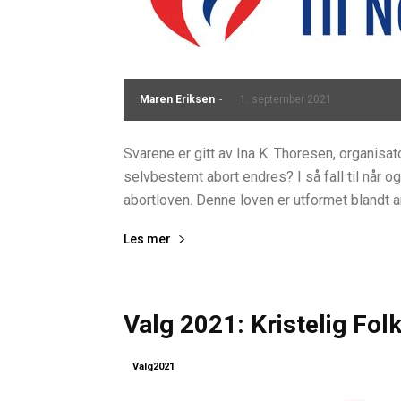
Maren Eriksen
-
1. september 2021
Svarene er gitt av Ina K. Thoresen, organisa
selvbestemt abort endres? I så fall til når og
abortloven. Denne loven er utformet blandt ann
Les mer
Valg 2021: Kristelig Fol
Valg2021