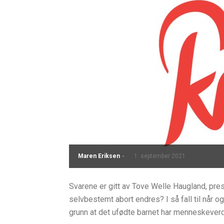
Maren Eriksen
-
1. september 2021
Svarene er gitt av Tove Welle Haugland, press
selvbestemt abort endres? I så fall til når o
grunn at det ufødte barnet har menneskeverd. 