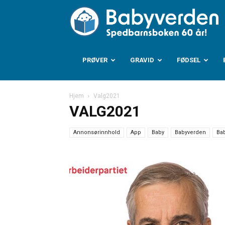
B
PRØVER
GRAVID
FØDSEL
Hjem
Valg2021
VALG2021
Annonsørinnhold
App
Baby
Babyverden
Ba