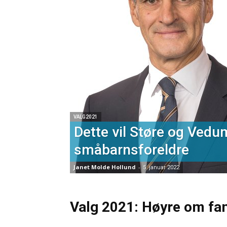
VALG2021
Dette vil Støre og Vedum
småbarnsforeldre
Janet Molde Hollund
-
5. januar 2022
Valg 2021: Høyre om fam