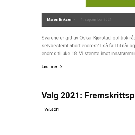
Maren Eriksen
-
1. september 2021
Svarene er gitt av Oskar Kjørstad, politisk rå
selvbestemt abort endres? I så fall til når o
endres til uke 18. Vi stemte imot innstrammin
Les mer
Valg 2021: Fremskrittspa
Valg2021