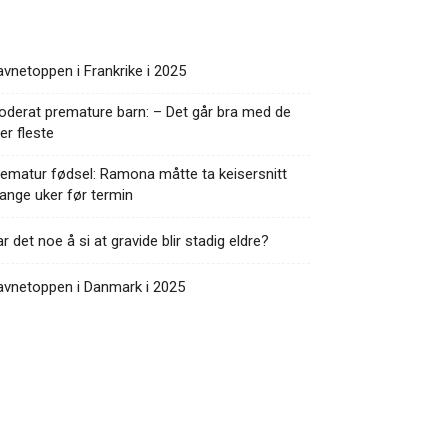
vnetoppen i Frankrike i 2025
derat premature barn: – Det går bra med de
ler fleste
ematur fødsel: Ramona måtte ta keisersnitt
nge uker før termin
r det noe å si at gravide blir stadig eldre?
avnetoppen i Danmark i 2025