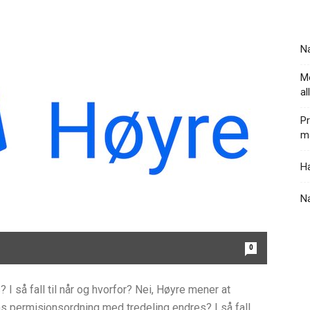
Na
Mo
al
Pr
ma
Ha
N
0
I så fall til når og hvorfor? Nei, Høyre mener at
ns permisjonsordning med tredeling endres? I så fall