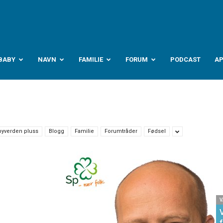
abyverden.no
BABY
NAVN
FAMILIE
FORUM
PODCAST
A
byverden pluss
Blogg
Familie
Forumtråder
Fødsel
V
f