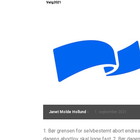
Valg2021
Janet Molde Hollund
-
1. september 2021
1. Bør grensen for selvbestemt abort endres? 
dagens abortlov skal ligge fast. 2. Bør dage