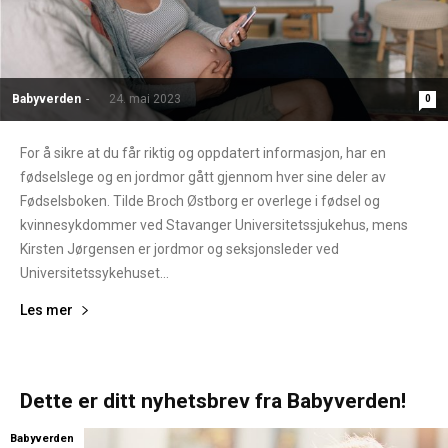
Babyverden
-
24. mai 2023
0
For å sikre at du får riktig og oppdatert informasjon, har en
fødselslege og en jordmor gått gjennom hver sine deler av
Fødselsboken. Tilde Broch Østborg er overlege i fødsel og
kvinnesykdommer ved Stavanger Universitetssjukehus, mens
Kirsten Jørgensen er jordmor og seksjonsleder ved
Universitetssykehuset...
Les mer
Dette er ditt nyhetsbrev fra Babyverden!
Babyverden