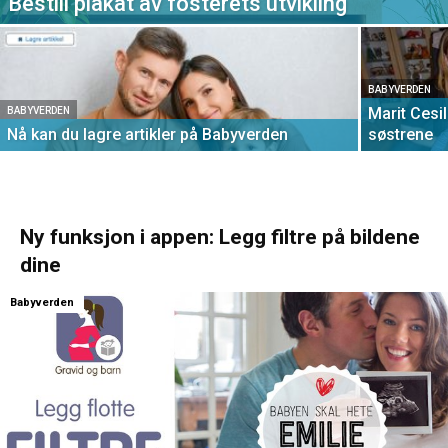
Bestill plakat av fosterets utvikling
BABYVERDEN
Marit Cesi
BABYVERDEN
Nå kan du lagre artikler på Babyverden
søstrene
Ny funksjon i appen: Legg filtre på bildene
dine
Babyverden