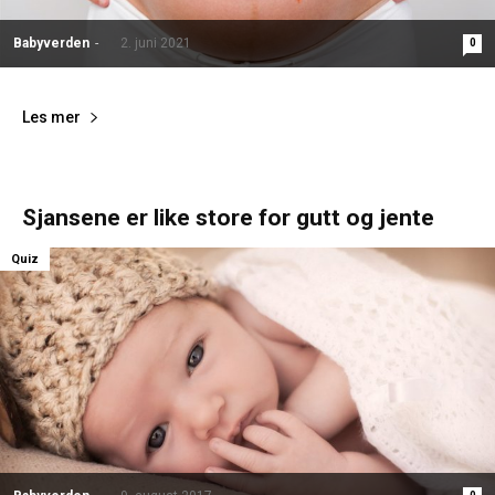
Babyverden
-
2. juni 2021
0
Les mer
Sjansene er like store for gutt og jente
Quiz