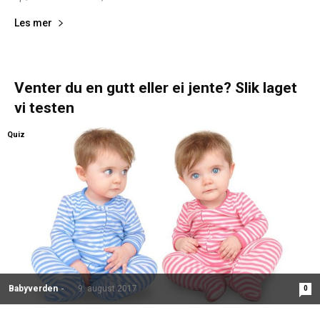
Les mer
Venter du en gutt eller ei jente? Slik laget
vi testen
Quiz
Babyverden
-
9. august 2017
0