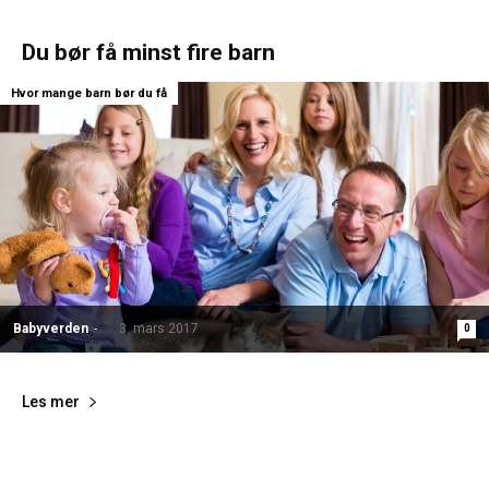
Du bør få minst fire barn
Hvor mange barn bør du få
Babyverden
-
3. mars 2017
0
Les mer