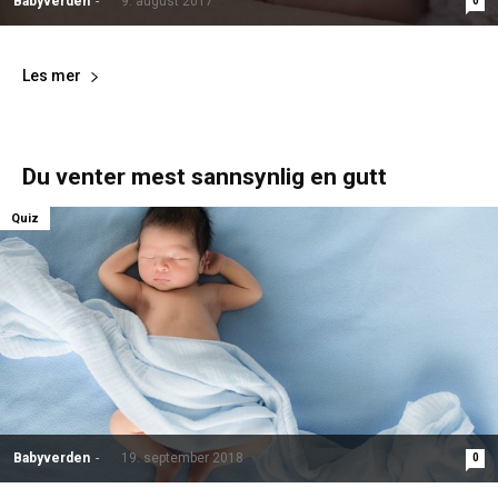
Babyverden
-
9. august 2017
0
Les mer
Du venter mest sannsynlig en gutt
Quiz
Babyverden
-
19. september 2018
0