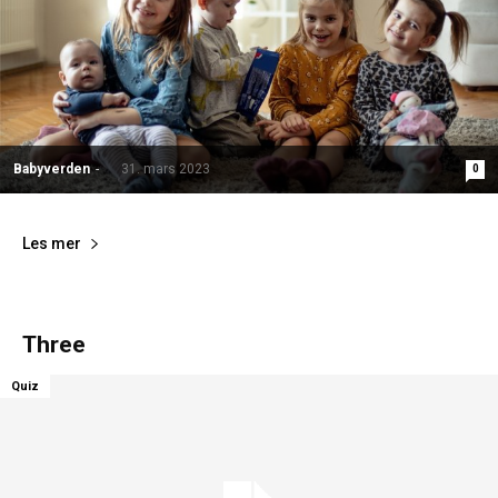
Babyverden
-
31. mars 2023
0
Les mer
Three
Quiz