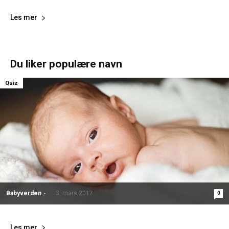
Les mer
Du liker populære navn
Quiz
Babyverden
-
3. mars 2017
0
Les mer