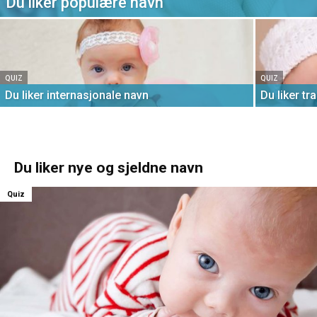
Du liker populære navn
QUIZ
QUIZ
Du liker internasjonale navn
Du liker tr
Du liker nye og sjeldne navn
Quiz