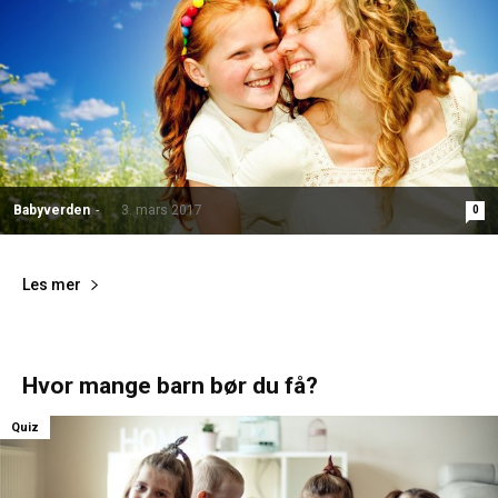
Babyverden
-
3. mars 2017
0
Les mer
Hvor mange barn bør du få?
Quiz