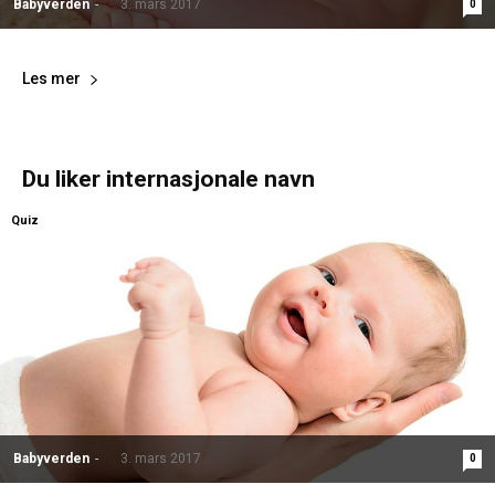
Babyverden
-
3. mars 2017
0
Les mer
Du liker internasjonale navn
Quiz
Babyverden
-
3. mars 2017
0