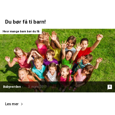
Du bør få ti barn!
Hvor mange barn bør du få
Babyverden
-
3. mars 2017
0
Les mer