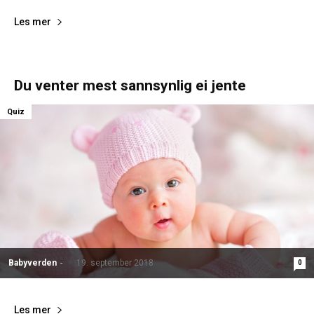
Les mer
Du venter mest sannsynlig ei jente
Quiz
Babyverden
-
19. september 2018
0
Les mer