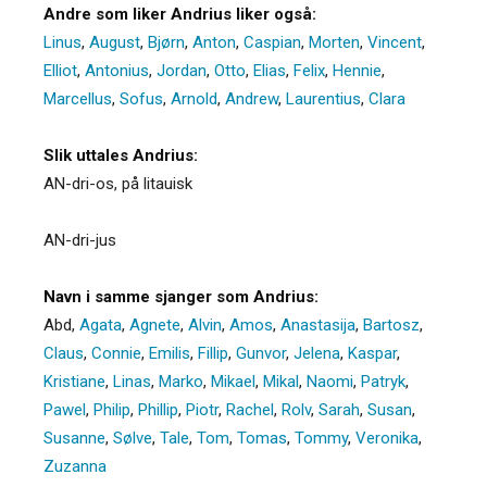
Andre som liker Andrius liker også:
Linus
,
August
,
Bjørn
,
Anton
,
Caspian
,
Morten
,
Vincent
,
Elliot
,
Antonius
,
Jordan
,
Otto
,
Elias
,
Felix
,
Hennie
,
Marcellus
,
Sofus
,
Arnold
,
Andrew
,
Laurentius
,
Clara
Slik uttales Andrius:
AN-dri-os, på litauisk
AN-dri-jus
Navn i samme sjanger som Andrius:
Abd
,
Agata
,
Agnete
,
Alvin
,
Amos
,
Anastasija
,
Bartosz
,
Claus
,
Connie
,
Emilis
,
Fillip
,
Gunvor
,
Jelena
,
Kaspar
,
Kristiane
,
Linas
,
Marko
,
Mikael
,
Mikal
,
Naomi
,
Patryk
,
Pawel
,
Philip
,
Phillip
,
Piotr
,
Rachel
,
Rolv
,
Sarah
,
Susan
,
Susanne
,
Sølve
,
Tale
,
Tom
,
Tomas
,
Tommy
,
Veronika
,
Zuzanna