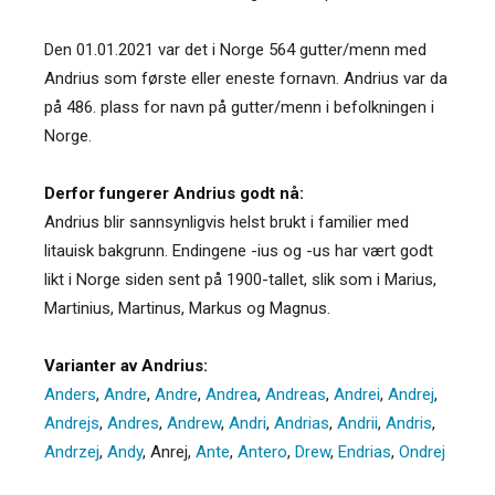
Den 01.01.2021 var det i Norge 564 gutter/menn med
Andrius som første eller eneste fornavn. Andrius var da
på 486. plass for navn på gutter/menn i befolkningen i
Norge.
Derfor fungerer Andrius godt nå:
Andrius blir sannsynligvis helst brukt i familier med
litauisk bakgrunn. Endingene -ius og -us har vært godt
likt i Norge siden sent på 1900-tallet, slik som i Marius,
Martinius, Martinus, Markus og Magnus.
Varianter av Andrius:
Anders
,
Andre
,
Andre
,
Andrea
,
Andreas
,
Andrei
,
Andrej
,
Andrejs
,
Andres
,
Andrew
,
Andri
,
Andrias
,
Andrii
,
Andris
,
Andrzej
,
Andy
,
Anrej
,
Ante
,
Antero
,
Drew
,
Endrias
,
Ondrej