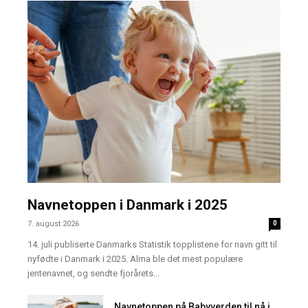
Navnetoppen i Danmark i 2025
7. august 2026
0
14. juli publiserte Danmarks Statistik topplistene for navn gitt til
nyfødte i Danmark i 2025. Alma ble det mest populære
jentenavnet, og sendte fjorårets...
Navnetoppen på Babyverden til nå i