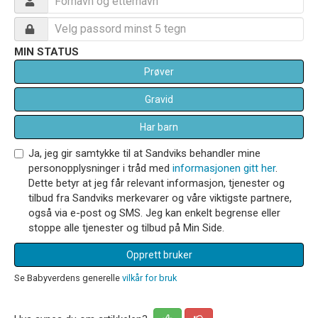
MIN STATUS
Prøver
Gravid
Har barn
Ja, jeg gir samtykke til at Sandviks behandler mine
personopplysninger i tråd med
informasjonen gitt her
.
Dette betyr at jeg får relevant informasjon, tjenester og
tilbud fra Sandviks merkevarer og våre viktigste partnere,
også via e-post og SMS. Jeg kan enkelt begrense eller
stoppe alle tjenester og tilbud på Min Side.
Opprett bruker
Se Babyverdens generelle
vilkår for bruk