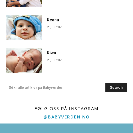
Keanu
2. juli 2026
Kiwa
2. juli 2026
Search
Søk i alle artikler på Babyverden
FØLG OSS PÅ INSTAGRAM
@BABYVERDEN.NO