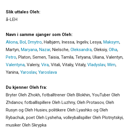
Slik uttales Oleh:
å-LEH
Navn i samme sjanger som Oleh:
Aliona
,
Bol
,
Dmytro
,
Halbjørn
,
Inessa
,
Ingeliv
,
Lesya
,
Maksym
,
Martyn
,
Maryana
,
Nazar
,
Nielsche
,
Oleksandra
,
Oleksiy
,
Olha
,
Petro
,
Platon
,
Semen
,
Taisia
,
Tamila
,
Tetyana
,
Uliana
,
Valentyn
,
Valentyna
,
Valeriy
,
Vira
,
Vitali
,
Vitaliy
,
Vitaly
,
Vladyslav
,
Wim
,
Yanina
,
Yaroslav
,
Yaroslava
Du kjenner Oleh fra:
Bryter Oleh Zhokh, fotballtrener Oleh Blokhin, YouTuber Oleh
Zhdanov, fotballlspillere Oleh Luzhny, Oleh Protasov, Oleh
Rusyn og Oleh Husiev, politikere Oleh Lyashko og Oleh
Rybachuk, poet Oleh Lysheha, volleyballspiller Oleh Plotnytskyi,
musiker Oleh Skrypka