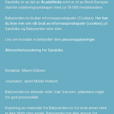
Sandviks er en del av
AcadeMedia
som er et av Nord-Europas
største utdanningsselskaper med ca 18 000 medarbeidere.
Babyverden.no bruker informasjonskapsler (Cookies).
Her kan
du lese mer om vår bruk av informasjonskapsler (cookies)
på
Sandviks og Babyverden sine siter.
Les om hvordan vi behandler dine
personopplysninger
.
Aktsomhetsvurdering for Sandviks
.
Redaktør: Maren Eriksen
Journalist: Janet Molde Hollund
Babyverden.no arbeider etter Vær Varsom- plakatens regler
for god presseskikk.
Kopiering av materiale fra Babyverden.no for bruk annet sted
er ikke tillatt uten avtale. Babyverden har ikke ansvar for