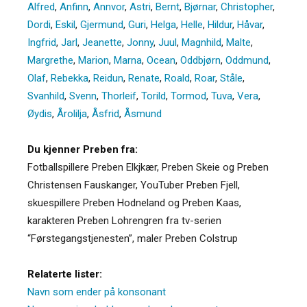
Alfred
,
Anfinn
,
Annvor
,
Astri
,
Bernt
,
Bjørnar
,
Christopher
,
Dordi
,
Eskil
,
Gjermund
,
Guri
,
Helga
,
Helle
,
Hildur
,
Håvar
,
Ingfrid
,
Jarl
,
Jeanette
,
Jonny
,
Juul
,
Magnhild
,
Malte
,
Margrethe
,
Marion
,
Marna
,
Ocean
,
Oddbjørn
,
Oddmund
,
Olaf
,
Rebekka
,
Reidun
,
Renate
,
Roald
,
Roar
,
Ståle
,
Svanhild
,
Svenn
,
Thorleif
,
Torild
,
Tormod
,
Tuva
,
Vera
,
Øydis
,
Årolilja
,
Åsfrid
,
Åsmund
Du kjenner Preben fra:
Fotballspillere Preben Elkjkær, Preben Skeie og Preben
Christensen Fauskanger, YouTuber Preben Fjell,
skuespillere Preben Hodneland og Preben Kaas,
karakteren Preben Lohrengren fra tv-serien
“Førstegangstjenesten”, maler Preben Colstrup
Relaterte lister:
Navn som ender på konsonant