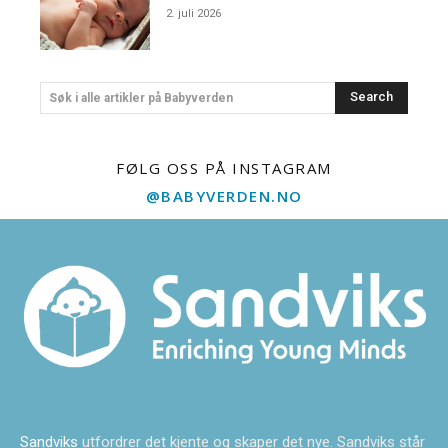
2. juli 2026
Search
Søk i alle artikler på Babyverden
FØLG OSS PÅ INSTAGRAM
@BABYVERDEN.NO
Sandviks
utfordrer det kjente og skaper det nye. Sandviks står