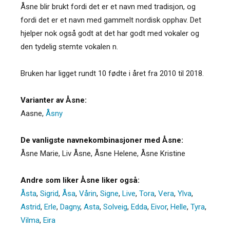
Åsne blir brukt fordi det er et navn med tradisjon, og
fordi det er et navn med gammelt nordisk opphav. Det
hjelper nok også godt at det har godt med vokaler og
den tydelig stemte vokalen n.
Bruken har ligget rundt 10 fødte i året fra 2010 til 2018.
Varianter av Åsne:
Aasne
,
Åsny
De vanligste navnekombinasjoner med Åsne:
Åsne Marie, Liv Åsne, Åsne Helene, Åsne Kristine
Andre som liker Åsne liker også:
Åsta
,
Sigrid
,
Åsa
,
Vårin
,
Signe
,
Live
,
Tora
,
Vera
,
Ylva
,
Astrid
,
Erle
,
Dagny
,
Asta
,
Solveig
,
Edda
,
Eivor
,
Helle
,
Tyra
,
Vilma
,
Eira