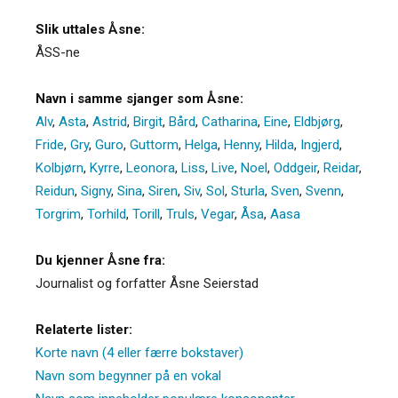
Slik uttales Åsne:
ÅSS-ne
Navn i samme sjanger som Åsne:
Alv
,
Asta
,
Astrid
,
Birgit
,
Bård
,
Catharina
,
Eine
,
Eldbjørg
,
Fride
,
Gry
,
Guro
,
Guttorm
,
Helga
,
Henny
,
Hilda
,
Ingjerd
,
Kolbjørn
,
Kyrre
,
Leonora
,
Liss
,
Live
,
Noel
,
Oddgeir
,
Reidar
,
Reidun
,
Signy
,
Sina
,
Siren
,
Siv
,
Sol
,
Sturla
,
Sven
,
Svenn
,
Torgrim
,
Torhild
,
Torill
,
Truls
,
Vegar
,
Åsa
,
Aasa
Du kjenner Åsne fra:
Journalist og forfatter Åsne Seierstad
Relaterte lister:
Korte navn (4 eller færre bokstaver)
Navn som begynner på en vokal