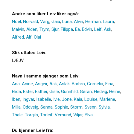
Andre som liker Leiv liker også:
Noel
,
Norvald
,
Varg
,
Gaia
,
Luna
,
Alvin
,
Herman
,
Laura
,
Malvin
,
Aiden
,
Trym
,
Sjur
,
Filippa
,
Ea
,
Edvin
,
Leif
,
Ask
,
Alfred
,
Alf
,
Olai
Slik uttales Leiv:
LÆJV
Navn i samme sjanger som Leiv:
Ana
,
Anine
,
Asgeir
,
Ask
,
Aslak
,
Barbro
,
Cornelia
,
Eina
,
Elida
,
Ester
,
Esther
,
Gisle
,
Gunnhild
,
Gøran
,
Hedvig
,
Heine
,
Iben
,
Ingvar
,
Isabelle
,
Ivie
,
Jone
,
Kaia
,
Louise
,
Marlene
,
Milla
,
Oddveig
,
Sanna
,
Sophie
,
Storm
,
Svenn
,
Sylvia
,
Thale
,
Torgils
,
Torleif
,
Vemund
,
Viljar
,
Ylva
Du kjenner Leiv fra: