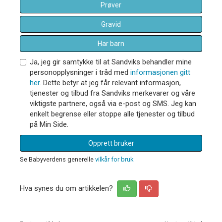
Prøver
Gravid
Har barn
Ja, jeg gir samtykke til at Sandviks behandler mine
personopplysninger i tråd med
informasjonen gitt
her
. Dette betyr at jeg får relevant informasjon,
tjenester og tilbud fra Sandviks merkevarer og våre
viktigste partnere, også via e-post og SMS. Jeg kan
enkelt begrense eller stoppe alle tjenester og tilbud
på Min Side.
Opprett bruker
Se Babyverdens generelle
vilkår for bruk
Hva synes du om artikkelen?