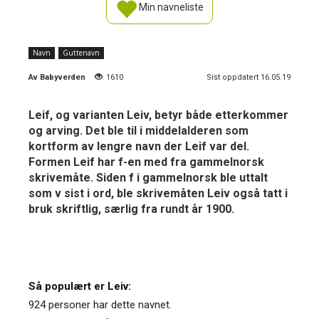
Min navneliste
Navn
Guttenavn
Av
Babyverden
1610
Sist oppdatert 16.05.19
Leif, og varianten Leiv, betyr både etterkommer
og arving. Det ble til i middelalderen som
kortform av lengre navn der Leif var del.
Formen Leif har f-en med fra gammelnorsk
skrivemåte. Siden f i gammelnorsk ble uttalt
som v sist i ord, ble skrivemåten Leiv også tatt i
bruk skriftlig, særlig fra rundt år 1900.
Så populært er Leiv:
924 personer har dette navnet.