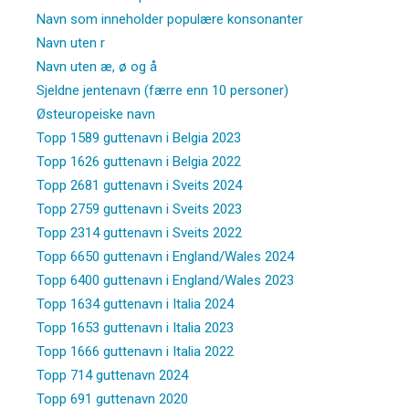
Navn som inneholder populære konsonanter
Navn uten r
Navn uten æ, ø og å
Sjeldne jentenavn (færre enn 10 personer)
Østeuropeiske navn
Topp 1589 guttenavn i Belgia 2023
Topp 1626 guttenavn i Belgia 2022
Topp 2681 guttenavn i Sveits 2024
Topp 2759 guttenavn i Sveits 2023
Topp 2314 guttenavn i Sveits 2022
Topp 6650 guttenavn i England/Wales 2024
Topp 6400 guttenavn i England/Wales 2023
Topp 1634 guttenavn i Italia 2024
Topp 1653 guttenavn i Italia 2023
Topp 1666 guttenavn i Italia 2022
Topp 714 guttenavn 2024
Topp 691 guttenavn 2020