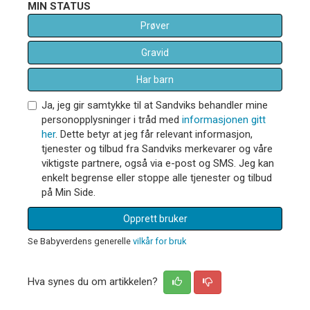
MIN STATUS
Prøver
Gravid
Har barn
Ja, jeg gir samtykke til at Sandviks behandler mine
personopplysninger i tråd med
informasjonen gitt
her
. Dette betyr at jeg får relevant informasjon,
tjenester og tilbud fra Sandviks merkevarer og våre
viktigste partnere, også via e-post og SMS. Jeg kan
enkelt begrense eller stoppe alle tjenester og tilbud
på Min Side.
Opprett bruker
Se Babyverdens generelle
vilkår for bruk
Hva synes du om artikkelen?