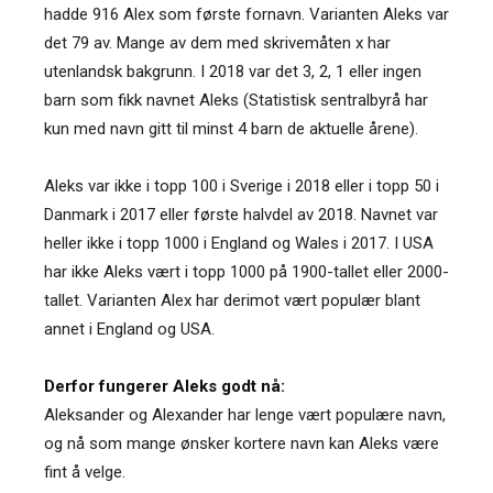
hadde 916 Alex som første fornavn. Varianten Aleks var
det 79 av. Mange av dem med skrivemåten x har
utenlandsk bakgrunn. I 2018 var det 3, 2, 1 eller ingen
barn som fikk navnet Aleks (Statistisk sentralbyrå har
kun med navn gitt til minst 4 barn de aktuelle årene).
Aleks var ikke i topp 100 i Sverige i 2018 eller i topp 50 i
Danmark i 2017 eller første halvdel av 2018. Navnet var
heller ikke i topp 1000 i England og Wales i 2017. I USA
har ikke Aleks vært i topp 1000 på 1900-tallet eller 2000-
tallet. Varianten Alex har derimot vært populær blant
annet i England og USA.
Derfor fungerer Aleks godt nå:
Aleksander og Alexander har lenge vært populære navn,
og nå som mange ønsker kortere navn kan Aleks være
fint å velge.