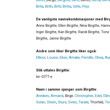
Brita
,
Brith
,
Britt
,
Britta
,
Gitte
,
Pirjo
De vanligste navnekombinasjoner med Birg
Anne Birgitte, Ellen Birgitte, Nina Birgitte, Hanne 
Inger Birgitte, Kari Birgitte, Randi Birgitte, Tone 
Birgitte, Janne Birgitte
Andre som liker Birgitte liker også:
Ellinor
,
Louise
,
Elise
,
Amalie
,
Pernille
,
Olivia
,
Au
Slik uttales Birgitte:
bir-GITT-e
Navn i samme sjanger som Birgitte:
Anniken
,
Armand
,
Birgir
,
Christopher
,
Edel
,
Elli
Solan
,
Steen
,
Sture
,
Svein
,
Tarald
,
Thorhild
,
Tin