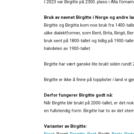
I 2023 var Birgitte på 2300. plass i Alla förnam
Bruk av navnet Birgitte i Norge og andre la
Birgitte og Birgitta kom noe bruk fra 1400-tall
ulike dialektformer, som Berit, Brita, Birigit, 
bruk sent på 1800-tallet og tidlig på 1900-tall
halvdelen av 1900-tallet.
Birgitte har vært ganske lite brukt siden rundt
Birgitte er ikke å finne på topplister i land v
Derfor fungerer Birgitte godt nå:
Når Birgitte blir brukt på 2000-tallet, er det
en fullstendig form. Birgitte har to av det ste
Varianter av Birgitte:
Beret
,
Bergit
,
Bergitte
,
Berit
,
Berith
,
Berta
,
Bert