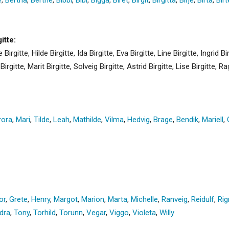
itte:
Birgitte, Hilde Birgitte, Ida Birgitte, Eva Birgitte, Line Birgitte, Ingrid Bir
Birgitte, Marit Birgitte, Solveig Birgitte, Astrid Birgitte, Lise Birgitte, Rag
rora
,
Mari
,
Tilde
,
Leah
,
Mathilde
,
Vilma
,
Hedvig
,
Brage
,
Bendik
,
Mariell
,
nor
,
Grete
,
Henry
,
Margot
,
Marion
,
Marta
,
Michelle
,
Ranveig
,
Reidulf
,
Ri
dra
,
Tony
,
Torhild
,
Torunn
,
Vegar
,
Viggo
,
Violeta
,
Willy