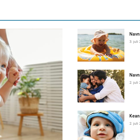
Navne
3. juli
Navn
2. juli
Kean
2. juli