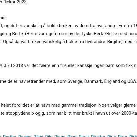
n flickor 2023.
nd:
et, og det er vanskelig å holde bruken av dem fra hverandre. Fra fra 16
Bergit og Berte. (Berte var også form av det tyske Berta/Berte med annet
et. Også da var bruken vanskelig å holde fra hverandre. Birgitte, med -e
 2005. I 2018 var det færre enn fire eller kanskje ingen barn som fikk n
i gjerne deler navnetrender med, som Sverige, Danmark, England og USA.
 nok helst fordi det er at navn med gammel tradisjon. Noen velger gj
mte stopplydene b og g, som har blitt mer brukt i navn ut over 2000-tal
e
,
Bertha
,
Berthe
,
Bibbi
,
Bibi
,
Bigga
,
Biret
,
Birgit
,
Birgitta
,
Birje
,
Birta
,
Birt