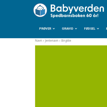
B
PRØVER
GRAVID
FØDSEL
Navn
Jentenavn
Birgitte