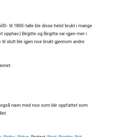
00- til 1800-talle ble disse helst brukt i mange
 opphav.) Birgitte og Birgitta var igjen mer i
 til slutt ble igjen noe brukt gjennom andre
avnet.
erne også navn med noe som blir oppfattet som
let.
e
,
Birthe
,
Bitten
,
Bridget
,
Briet
,
Brigitte
,
Brit
,