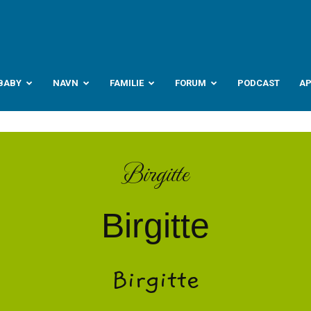
abyverden.no
BABY
NAVN
FAMILIE
FORUM
PODCAST
A
Birgitte
Birgitte
Birgitte