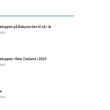
toppen på Babyverden til nå i år
 2026
etoppen i New Zealand i 2025
 2026
u
 2026