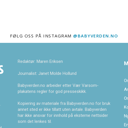
FØLG OSS PÅ INSTAGRAM
@BABYVERDEN.NO
Redaktør: Maren Eriksen
M
Journalist: Janet Molde Hollund
O
Babyverden.no arbeider etter Vær Varsom-
A
plakatens regler for god presseskikk.
O
Kopiering av materiale fra Babyverden.no for bruk
.
K
annet sted er ikke tillatt uten avtale. Babyverden
har ikke ansvar for innhold på eksterne nettsider
Ny
som det lenkes til.
En