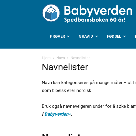
B
PRØVER
GRAVID
FØDSEL
Hjem
Navn
Navnelister
Navnelister
Navn kan kategoriseres på mange måter – ut fra o
som bibelsk eller nordisk.
Bruk også navnevelgeren under for å søke blant
i
Babyverden+
.