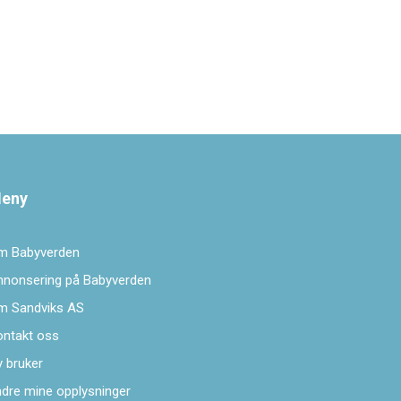
eny
m Babyverden
nnonsering på Babyverden
m Sandviks AS
ontakt oss
 bruker
dre mine opplysninger