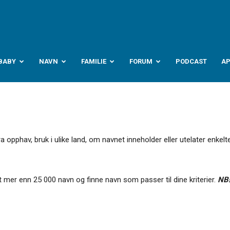
abyverden.no
BABY
NAVN
FAMILIE
FORUM
PODCAST
A
pphav, bruk i ulike land, om navnet inneholder eller utelater enkelte
 mer enn 25 000 navn og finne navn som passer til dine kriterier.
NB!