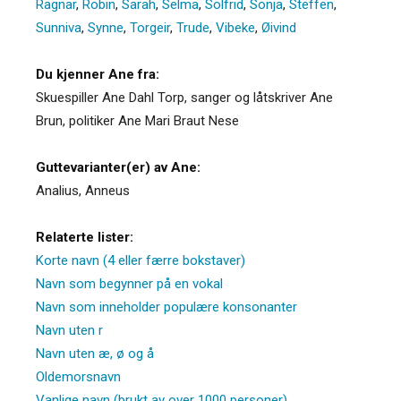
Ragnar
,
Robin
,
Sarah
,
Selma
,
Solfrid
,
Sonja
,
Steffen
,
Sunniva
,
Synne
,
Torgeir
,
Trude
,
Vibeke
,
Øivind
Du kjenner Ane fra:
Skuespiller Ane Dahl Torp, sanger og låtskriver Ane
Brun, politiker Ane Mari Braut Nese
Guttevarianter(er) av Ane:
Analius
,
Anneus
Relaterte lister:
Korte navn (4 eller færre bokstaver)
Navn som begynner på en vokal
Navn som inneholder populære konsonanter
Navn uten r
Navn uten æ, ø og å
Oldemorsnavn
Vanlige navn (brukt av over 1000 personer)