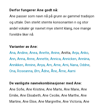
Derfor fungerer Ane godt nå:
Ane passer som navn nå på grunn av gammel tradisjon
og uttale. Den sterkt stemte konsonanten n og stor
andel vokaler gir navnet mye stemt klang, noe mange
foreldre liker nå.
Varianter av Ane:
Ana
,
Andine
,
Anea
,
Anette
,
Anine
,
Anitta
,
Anja
,
Anko
,
Ann
,
Anna
,
Anne
,
Annette
,
Annica
,
Annicken
,
Anniina
,
Annikken
,
Annine
,
Anya
,
Arn
,
Arne
,
Arni
,
Nana
,
Oddne
,
Ona
,
Roseanna
,
Ørn
,
Ådne
,
Åne
,
Årne
,
Aarni
De vanligste navnekombinasjoner med Ane:
Ane Sofie, Ane Kristine, Ane Marte, Ane Marie, Ane
Emilie, Ane Elisabeth, Ane Cecilie, Ane Marthe, Ane
Martine, Ane Elise, Ane Margrethe, Ane Victoria, Ane