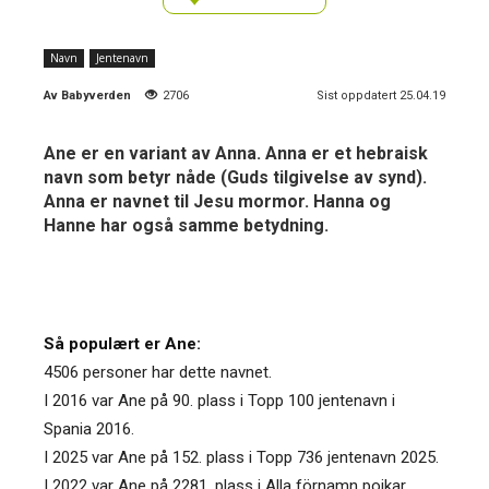
Navn
Jentenavn
Av
Babyverden
2706
Sist oppdatert 25.04.19
Ane er en variant av Anna. Anna er et hebraisk
navn som betyr nåde (Guds tilgivelse av synd).
Anna er navnet til Jesu mormor. Hanna og
Hanne har også samme betydning.
Så populært er Ane:
4506 personer har dette navnet.
I 2016 var Ane på 90. plass i Topp 100 jentenavn i
Spania 2016.
I 2025 var Ane på 152. plass i Topp 736 jentenavn 2025.
I 2022 var Ane på 2281. plass i Alla förnamn pojkar