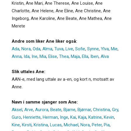
Kristin, Ane Mari, Ane Therese, Ane Louise, Ane
Charlotte, Ane Helene, Ane Eline, Ane Christine, Ane
Ingeborg, Ane Karoline, Ane Beate, Ane Mathea, Ane
Merete
Andre som liker Ane liker også:
Ada
,
Nora
,
Oda
,
Alma
,
Tuva
,
Live
,
Sofie
,
Synne
,
Ylva
,
Mie
,
Anna
,
Ida
,
Ine
,
Mia
,
Elise
,
Thea
,
Maja
,
Ella
,
Iben
,
Alva
Slik uttales Ane:
AAN-e, med lang uttale av a-en, og kort n, motsatt av
Anne.
Navn i samme sjanger som Ane:
Aksel
,
Arve
,
Aurora
,
Beate
,
Bjarne
,
Bjørnar
,
Christina
,
Gry
,
Guro
,
Henriette
,
Herman
,
Inge
,
Kai
,
Kaja
,
Katrine
,
Kevin
,
Kine
,
Kirsti
,
Kristina
,
Lucas
,
Michael
,
Nora
,
Peter
,
Pia
,