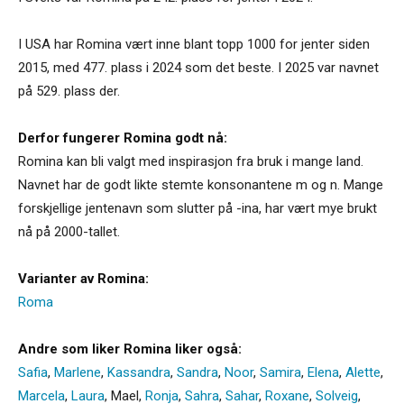
I USA har Romina vært inne blant topp 1000 for jenter siden
2015, med 477. plass i 2024 som det beste. I 2025 var navnet
på 529. plass der.
Derfor fungerer Romina godt nå:
Romina kan bli valgt med inspirasjon fra bruk i mange land.
Navnet har de godt likte stemte konsonantene m og n. Mange
forskjellige jentenavn som slutter på -ina, har vært mye brukt
nå på 2000-tallet.
Varianter av Romina:
Roma
Andre som liker Romina liker også:
Safia
,
Marlene
,
Kassandra
,
Sandra
,
Noor
,
Samira
,
Elena
,
Alette
,
Marcela
,
Laura
,
Mael
,
Ronja
,
Sahra
,
Sahar
,
Roxane
,
Solveig
,