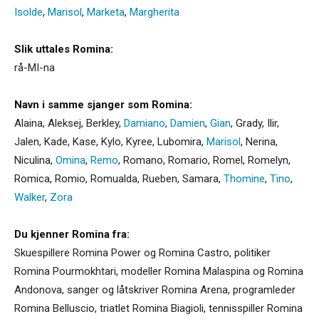
Isolde
,
Marisol
,
Marketa
,
Margherita
Slik uttales Romina:
rå-MI-na
Navn i samme sjanger som Romina:
Alaina
,
Aleksej
,
Berkley
,
Damiano
,
Damien
,
Gian
,
Grady
,
Ilir
,
Jalen
,
Kade
,
Kase
,
Kylo
,
Kyree
,
Lubomira
,
Marisol
,
Nerina
,
Niculina
,
Omina
,
Remo
,
Romano
,
Romario
,
Romel
,
Romelyn
,
Romica
,
Romio
,
Romualda
,
Rueben
,
Samara
,
Thomine
,
Tino
,
Walker
,
Zora
Du kjenner Romina fra:
Skuespillere Romina Power og Romina Castro, politiker
Romina Pourmokhtari, modeller Romina Malaspina og Romina
Andonova, sanger og låtskriver Romina Arena, programleder
Romina Belluscio, triatlet Romina Biagioli, tennisspiller Romina