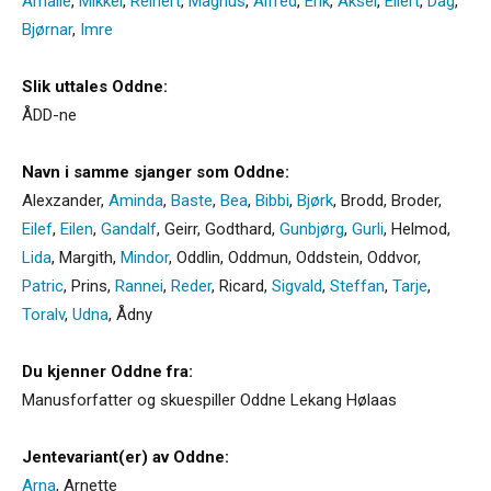
Amalie
,
Mikkel
,
Reinert
,
Magnus
,
Alfred
,
Erik
,
Aksel
,
Eilert
,
Dag
,
Bjørnar
,
Imre
Slik uttales Oddne:
ÅDD-ne
Navn i samme sjanger som Oddne:
Alexzander
,
Aminda
,
Baste
,
Bea
,
Bibbi
,
Bjørk
,
Brodd
,
Broder
,
Eilef
,
Eilen
,
Gandalf
,
Geirr
,
Godthard
,
Gunbjørg
,
Gurli
,
Helmod
,
Lida
,
Margith
,
Mindor
,
Oddlin
,
Oddmun
,
Oddstein
,
Oddvor
,
Patric
,
Prins
,
Rannei
,
Reder
,
Ricard
,
Sigvald
,
Steffan
,
Tarje
,
Toralv
,
Udna
,
Ådny
Du kjenner Oddne fra:
Manusforfatter og skuespiller Oddne Lekang Hølaas
Jentevariant(er) av Oddne:
Arna
,
Arnette