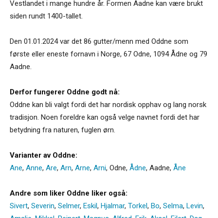
Vestlandet i mange hundre år. Formen Aadne kan være brukt
siden rundt 1400-tallet.
Den 01.01.2024 var det 86 gutter/menn med Oddne som
første eller eneste fornavn i Norge, 67 Odne, 1094 Ådne og 79
Aadne.
Derfor fungerer Oddne godt nå:
Oddne kan bli valgt fordi det har nordisk opphav og lang norsk
tradisjon. Noen foreldre kan også velge navnet fordi det har
betydning fra naturen, fuglen ørn.
Varianter av Oddne:
Ane
,
Anne
,
Are
,
Arn
,
Arne
,
Arni
,
Odne
,
Ådne
,
Aadne
,
Åne
Andre som liker Oddne liker også:
Sivert
,
Severin
,
Selmer
,
Eskil
,
Hjalmar
,
Torkel
,
Bo
,
Selma
,
Levin
,