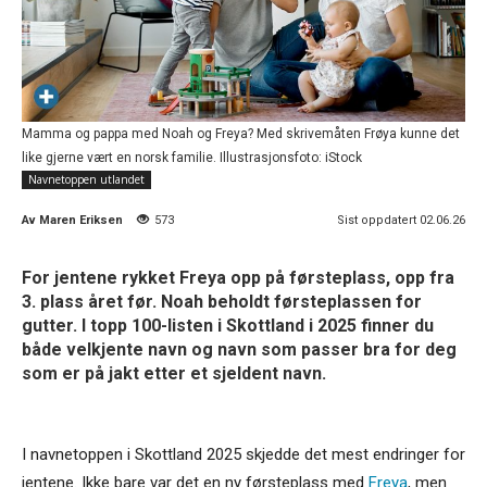
Mamma og pappa med Noah og Freya? Med skrivemåten Frøya kunne det
like gjerne vært en norsk familie. Illustrasjonsfoto: iStock
Navnetoppen utlandet
Av
Maren Eriksen
573
Sist oppdatert 02.06.26
For jentene rykket Freya opp på førsteplass, opp fra
3. plass året før. Noah beholdt førsteplassen for
gutter. I topp 100-listen i Skottland i 2025 finner du
både velkjente navn og navn som passer bra for deg
som er på jakt etter et sjeldent navn.
I navnetoppen i Skottland 2025 skjedde det mest endringer for
jentene. Ikke bare var det en ny førsteplass med
Freya
, men