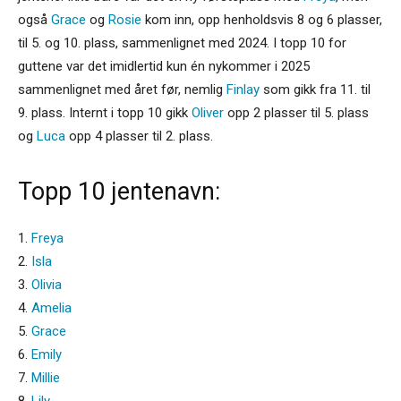
også
Grace
og
Rosie
kom inn, opp henholdsvis 8 og 6 plasser,
til 5. og 10. plass, sammenlignet med 2024. I topp 10 for
guttene var det imidlertid kun én nykommer i 2025
sammenlignet med året før, nemlig
Finlay
som gikk fra 11. til
9. plass. Internt i topp 10 gikk
Oliver
opp 2 plasser til 5. plass
og
Luca
opp 4 plasser til 2. plass.
Topp 10 jentenavn:
1.
Freya
2.
Isla
3.
Olivia
4.
Amelia
5.
Grace
6.
Emily
7.
Millie
8.
Lily