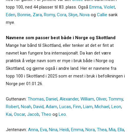
topp 100, ned 44 plasser til 83. plass. Også
Emma
,
Violet
,
Eden
,
Bonnie
,
Zara
,
Romy
,
Cora
,
Skye
,
Nova
og
Callie
sank
mye.
Navnene som passer best både i Norge og Skottland
Mange har bånd til Skottland, eller tenker at det er fint at
navnet kan fungere bra internasjonalt. Da kan det være
praktisk å velge navn som er mye i bruk både i Norge og
Skottland, og gjerne også i andre land. Her er navnene fra
topp 100 i Skottland i 2025 som er mest i bruk i befolkningen i
Norge per 01.01.26.
Guttenavn:
Thomas
,
Daniel
,
Alexander
,
William
,
Oliver
,
Tommy
,
Robert
,
Noah
,
David
,
Adam
,
Lucas
,
Finn
,
Liam
,
Michael
,
Leon
,
Kai
,
Oscar
,
Jacob
,
Theo
og
Leo
.
Jentenavn:
Anna
,
Eva
,
Nina
,
Heidi
,
Emma
,
Nora
,
Thea
,
Mia
,
Ella
,