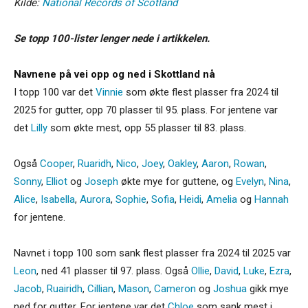
Kilde:
National Records of Scotland
Se topp 100-lister lenger nede i artikkelen.
Navnene på vei opp og ned i Skottland nå
I topp 100 var det
Vinnie
som økte flest plasser fra 2024 til
2025 for gutter, opp 70 plasser til 95. plass. For jentene var
det
Lilly
som økte mest, opp 55 plasser til 83. plass.
Også
Cooper
,
Ruaridh
,
Nico
,
Joey
,
Oakley
,
Aaron
,
Rowan
,
Sonny
,
Elliot
og
Joseph
økte mye for guttene, og
Evelyn
,
Nina
,
Alice
,
Isabella
,
Aurora
,
Sophie
,
Sofia
,
Heidi
,
Amelia
og
Hannah
for jentene.
Navnet i topp 100 som sank flest plasser fra 2024 til 2025 var
Leon
, ned 41 plasser til 97. plass. Også
Ollie
,
David
,
Luke
,
Ezra
,
Jacob
,
Ruairidh
,
Cillian
,
Mason
,
Cameron
og
Joshua
gikk mye
ned for gutter. For jentene var det
Chloe
som sank mest i