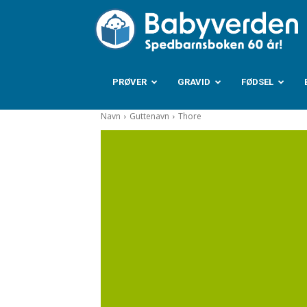
B
PRØVER
GRAVID
FØDSEL
Navn
Guttenavn
Thore