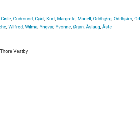
,
Gisle
,
Gudmund
,
Gøril
,
Kurt
,
Margrete
,
Mariell
,
Oddbjørg
,
Oddbjørn
,
Od
che
,
Wilfred
,
Wilma
,
Yngvar
,
Yvonne
,
Ørjan
,
Åslaug
,
Åste
r Thore Vestby