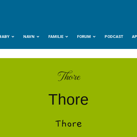
abyverden.no
BABY
NAVN
FAMILIE
FORUM
PODCAST
A
Thore
Thore
Thore