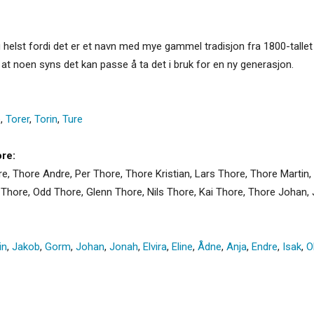
lig helst fordi det er et navn med mye gammel tradisjon fra 1800-talle
, at noen syns det kan passe å ta det i bruk for en ny generasjon.
e
,
Torer
,
Torin
,
Ture
re:
re, Thore Andre, Per Thore, Thore Kristian, Lars Thore, Thore Martin
 Thore, Odd Thore, Glenn Thore, Nils Thore, Kai Thore, Thore Johan,
in
,
Jakob
,
Gorm
,
Johan
,
Jonah
,
Elvira
,
Eline
,
Ådne
,
Anja
,
Endre
,
Isak
,
O