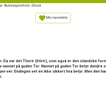
e. Illustrasjonsfoto: iStock
Min navneliste
 Da var det Thorir (Þórir), som også er den islandske forme
av navnet på guden Tor. Navnet på guden Tor betyr dundre o
gen ver. Endingen vet en ikke sikkert hva betyr. Men den h
i.