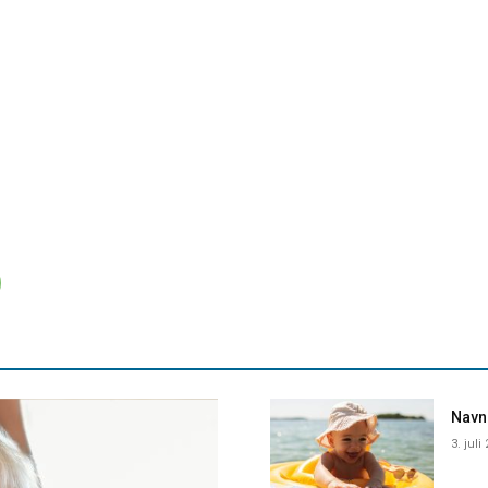
Navne
3. juli