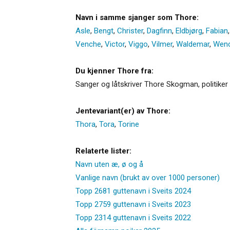
Navn i samme sjanger som Thore:
Asle
,
Bengt
,
Christer
,
Dagfinn
,
Eldbjørg
,
Fabian
Venche
,
Victor
,
Viggo
,
Vilmer
,
Waldemar
,
Wen
Du kjenner Thore fra:
Sanger og låtskriver Thore Skogman, politike
Jentevariant(er) av Thore:
Thora
,
Tora
,
Torine
Relaterte lister:
Navn uten æ, ø og å
Vanlige navn (brukt av over 1000 personer)
Topp 2681 guttenavn i Sveits 2024
Topp 2759 guttenavn i Sveits 2023
Topp 2314 guttenavn i Sveits 2022