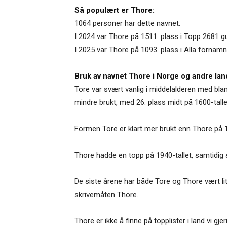
Så populært er Thore:
1064 personer har dette navnet.
I 2024 var Thore på 1511. plass i Topp 2681 gu
I 2025 var Thore på 1093. plass i Alla förnamn
Bruk av navnet Thore i Norge og andre lan
Tore var svært vanlig i middelalderen med blan
mindre brukt, med 26. plass midt på 1600-tallet
Formen Tore er klart mer brukt enn Thore på 1
Thore hadde en topp på 1940-tallet, samtidig s
De siste årene har både Tore og Thore vært li
skrivemåten Thore.
Thore er ikke å finne på topplister i land vi 