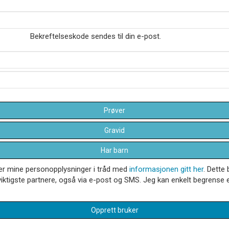
Bekreftelseskode sendes til din e-post.
Prøver
Gravid
Har barn
dler mine personopplysninger i tråd med
informasjonen gitt her
. Dette 
iktigste partnere, også via e-post og SMS. Jeg kan enkelt begrense el
Opprett bruker