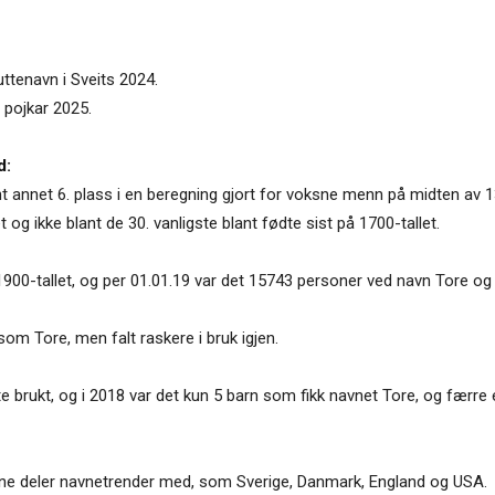
ttenavn i Sveits 2024.
 pojkar 2025.
d:
t annet 6. plass i en beregning gjort for voksne menn på midten av 130
 og ikke blant de 30. vanligste blant fødte sist på 1700-tallet.
900-tallet, og per 01.01.19 var det 15743 personer ved navn Tore og
om Tore, men falt raskere i bruk igjen.
te brukt, og i 2018 var det kun 5 barn som fikk navnet Tore, og færre
gjerne deler navnetrender med, som Sverige, Danmark, England og USA.