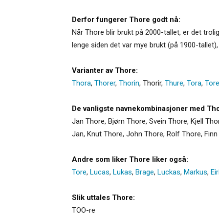
Derfor fungerer Thore godt nå:
Når Thore blir brukt på 2000-tallet, er det tro
lenge siden det var mye brukt (på 1900-tallet)
Varianter av Thore:
Thora
,
Thorer
,
Thorin
,
Thorir
,
Thure
,
Tora
,
Tor
De vanligste navnekombinasjoner med Tho
Jan Thore, Bjørn Thore, Svein Thore, Kjell Tho
Jan, Knut Thore, John Thore, Rolf Thore, Finn
Andre som liker Thore liker også:
Tore
,
Lucas
,
Lukas
,
Brage
,
Luckas
,
Markus
,
Eir
Slik uttales Thore:
TOO-re