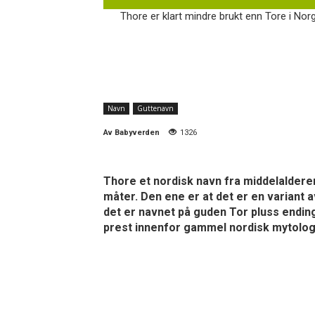
Thore er klart mindre brukt enn Tore i Norg
Navn
Guttenavn
Av
Babyverden
1326
Thore et nordisk navn fra middelalderen.
måter. Den ene er at det er en variant 
det er navnet på guden Tor pluss endin
prest innenfor gammel nordisk mytolog