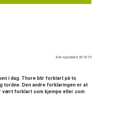
Sist oppdatert 30.10.19
n i dag. Thore blir forklart på to
g tordne. Den andre forklaringen er at
ar vært forklart som kjempe eller som