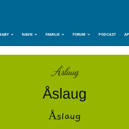
abyverden.no
BABY
NAVN
FAMILIE
FORUM
PODCAST
A
Åslaug
Åslaug
Åslaug