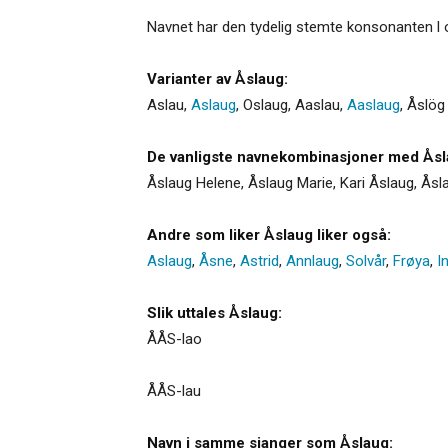
Navnet har den tydelig stemte konsonanten l o
Varianter av Åslaug:
Aslau
,
Aslaug
,
Oslaug
,
Aaslau
,
Aaslaug
,
Åslög
De vanligste navnekombinasjoner med Åsl
Åslaug Helene, Åslaug Marie, Kari Åslaug, Ås
Andre som liker Åslaug liker også:
Aslaug
,
Åsne
,
Astrid
,
Annlaug
,
Solvår
,
Frøya
,
I
Slik uttales Åslaug:
ÅÅS-lao
ÅÅS-lau
Navn i samme sjanger som Åslaug: