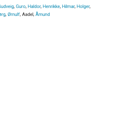
Gudveig
,
Guro
,
Haldor
,
Henrikke
,
Hilmar
,
Holger
,
ørg
,
Ørnulf
,
Aadel
,
Åmund