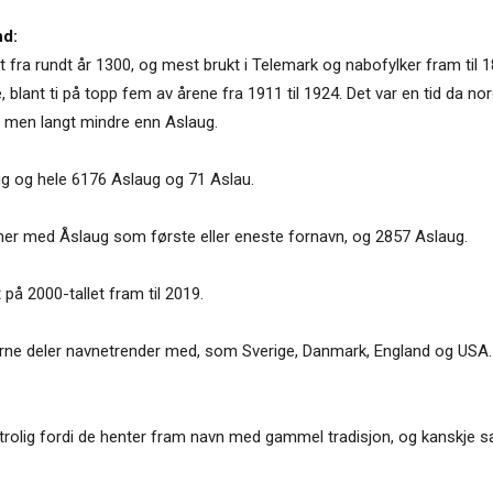
nd:
kt fra rundt år 1300, og mest brukt i Telemark og nabofylker fram til
e, blant ti på topp fem av årene fra 1911 til 1924. Det var en tid da 
, men langt mindre enn Aslaug.
ug og hele 6176 Aslaug og 71 Aslau.
nner med Åslaug som første eller eneste fornavn, og 2857 Aslaug.
t på 2000-tallet fram til 2019.
 gjerne deler navnetrender med, som Sverige, Danmark, England og USA.
trolig fordi de henter fram navn med gammel tradisjon, og kanskje sær