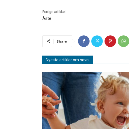
Forrige artikkel
Åste
Share
Nyeste artikler om navn: