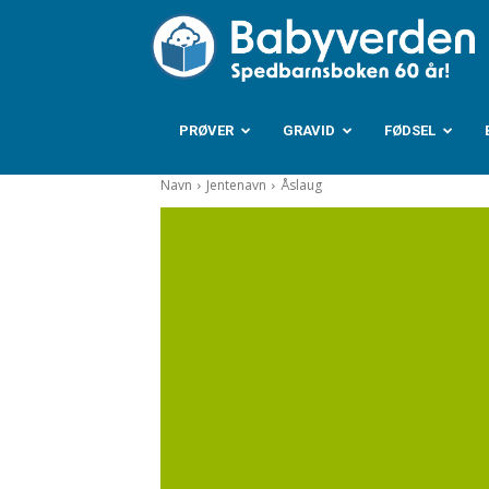
B
PRØVER
GRAVID
FØDSEL
Navn
Jentenavn
Åslaug