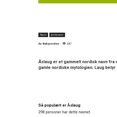
Navn
Jentenavn
Av
Babyverden
687
Åslaug er et gammelt nordisk navn fra 
gamle nordiske mytologien. Laug betyr love
Så populært er Åslaug:
298 personer har dette navnet.