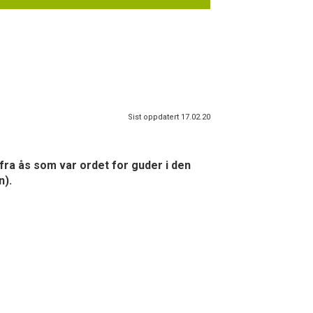
Sist oppdatert 17.02.20
ra ås som var ordet for guder i den
n).