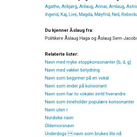
Agathe
,
Anbjørg
,
Anlaug
,
Annar
,
Arnlaug
,
Astri
Ingerid
,
Kaj
,
Live
,
Magda
,
Møyfrid
,
Neil
,
Rebeck
Du kjenner Åslaug fra:
Politikere Åslaug Haga og Åslaug Sem-Jacobs
Relaterte lister:
Navn med myke stoppkonsonanter (b, d, g)
Navn med vakker betydning
Navn som begynner på en vokal
Navn som ender på konsonant
Navn som har to vokaler inntil hverandre
Navn som inneholder populære konsonanter
Navn uten r
Nordiske navn
Oldemorsnavn
Underdogs  navn som brukes lite nå