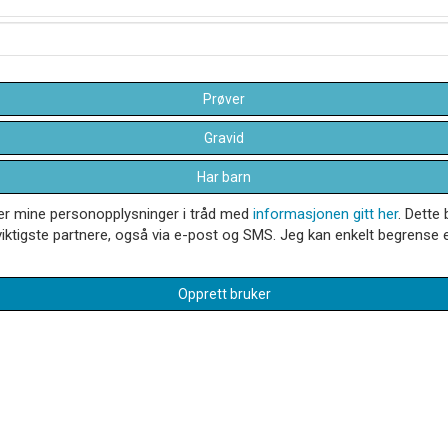
Prøver
Gravid
Har barn
dler mine personopplysninger i tråd med
informasjonen gitt her
. Dette 
iktigste partnere, også via e-post og SMS. Jeg kan enkelt begrense el
Opprett bruker