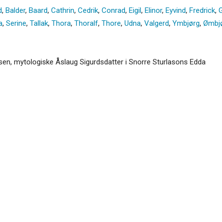
d
,
Balder
,
Baard
,
Cathrin
,
Cedrik
,
Conrad
,
Eigil
,
Elinor
,
Eyvind
,
Fredrick
,
a
,
Serine
,
Tallak
,
Thora
,
Thoralf
,
Thore
,
Udna
,
Valgerd
,
Ymbjørg
,
Ømbj
en, mytologiske Åslaug Sigurdsdatter i Snorre Sturlasons Edda