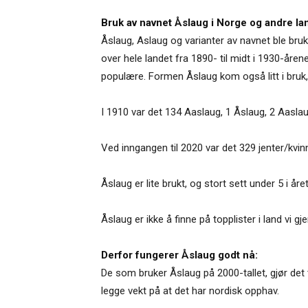
Bruk av navnet Åslaug i Norge og andre la
Åslaug, Aslaug og varianter av navnet ble bru
over hele landet fra 1890- til midt i 1930-åren
populære. Formen Åslaug kom også litt i bruk
I 1910 var det 134 Aaslaug, 1 Åslaug, 2 Aasla
Ved inngangen til 2020 var det 329 jenter/kvi
Åslaug er lite brukt, og stort sett under 5 i åre
Åslaug er ikke å finne på topplister i land vi
Derfor fungerer Åslaug godt nå:
De som bruker Åslaug på 2000-tallet, gjør det 
legge vekt på at det har nordisk opphav.