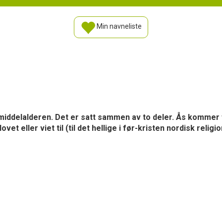
Min navneliste
middelalderen. Det er satt sammen av to deler. Ås kommer f
t eller viet til (til det hellige i før-kristen nordisk religio