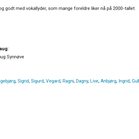
g godt med vokallyder, som mange foreldre liker nå på 2000-tallet.
aug:
laug Synnøve
ngebjørg
,
Sigrid
,
Sigurd
,
Vegard
,
Ragni
,
Dagny
,
Live
,
Anbjørg
,
Ingrid
,
Gul