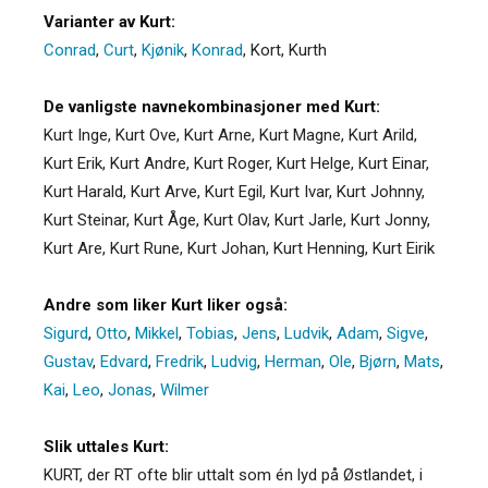
Varianter av Kurt:
Conrad
,
Curt
,
Kjønik
,
Konrad
,
Kort
,
Kurth
De vanligste navnekombinasjoner med Kurt:
Kurt Inge, Kurt Ove, Kurt Arne, Kurt Magne, Kurt Arild,
Kurt Erik, Kurt Andre, Kurt Roger, Kurt Helge, Kurt Einar,
Kurt Harald, Kurt Arve, Kurt Egil, Kurt Ivar, Kurt Johnny,
Kurt Steinar, Kurt Åge, Kurt Olav, Kurt Jarle, Kurt Jonny,
Kurt Are, Kurt Rune, Kurt Johan, Kurt Henning, Kurt Eirik
Andre som liker Kurt liker også:
Sigurd
,
Otto
,
Mikkel
,
Tobias
,
Jens
,
Ludvik
,
Adam
,
Sigve
,
Gustav
,
Edvard
,
Fredrik
,
Ludvig
,
Herman
,
Ole
,
Bjørn
,
Mats
,
Kai
,
Leo
,
Jonas
,
Wilmer
Slik uttales Kurt:
KURT, der RT ofte blir uttalt som én lyd på Østlandet, i