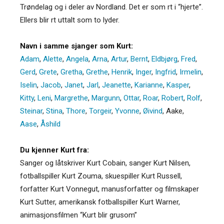
Trøndelag og i deler av Nordland. Det er som rt i “hjerte”.
Ellers blir rt uttalt som to lyder.
Navn i samme sjanger som Kurt:
Adam
,
Alette
,
Angela
,
Arna
,
Artur
,
Bernt
,
Eldbjørg
,
Fred
,
Gerd
,
Grete
,
Gretha
,
Grethe
,
Henrik
,
Inger
,
Ingfrid
,
Irmelin
,
Iselin
,
Jacob
,
Janet
,
Jarl
,
Jeanette
,
Karianne
,
Kasper
,
Kitty
,
Leni
,
Margrethe
,
Margunn
,
Ottar
,
Roar
,
Robert
,
Rolf
,
Steinar
,
Stina
,
Thore
,
Torgeir
,
Yvonne
,
Øivind
,
Aake
,
Aase
,
Åshild
Du kjenner Kurt fra:
Sanger og låtskriver Kurt Cobain, sanger Kurt Nilsen,
fotballspiller Kurt Zouma, skuespiller Kurt Russell,
forfatter Kurt Vonnegut, manusforfatter og filmskaper
Kurt Sutter, amerikansk fotballspiller Kurt Warner,
animasjonsfilmen “Kurt blir grusom”