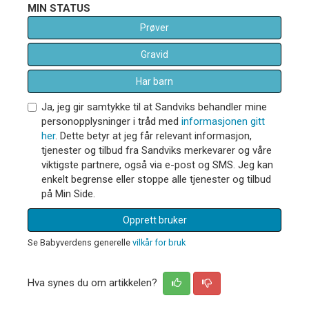
MIN STATUS
Prøver
Gravid
Har barn
Ja, jeg gir samtykke til at Sandviks behandler mine
personopplysninger i tråd med
informasjonen gitt
her
. Dette betyr at jeg får relevant informasjon,
tjenester og tilbud fra Sandviks merkevarer og våre
viktigste partnere, også via e-post og SMS. Jeg kan
enkelt begrense eller stoppe alle tjenester og tilbud
på Min Side.
Opprett bruker
Se Babyverdens generelle
vilkår for bruk
Hva synes du om artikkelen?