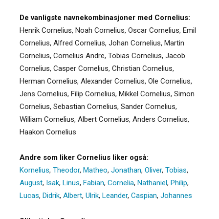
De vanligste navnekombinasjoner med Cornelius:
Henrik Cornelius, Noah Cornelius, Oscar Cornelius, Emil
Cornelius, Alfred Cornelius, Johan Cornelius, Martin
Cornelius, Cornelius Andre, Tobias Cornelius, Jacob
Cornelius, Casper Cornelius, Christian Cornelius,
Herman Cornelius, Alexander Cornelius, Ole Cornelius,
Jens Cornelius, Filip Cornelius, Mikkel Cornelius, Simon
Cornelius, Sebastian Cornelius, Sander Cornelius,
William Cornelius, Albert Cornelius, Anders Cornelius,
Haakon Cornelius
Andre som liker Cornelius liker også:
Kornelius
,
Theodor
,
Matheo
,
Jonathan
,
Oliver
,
Tobias
,
August
,
Isak
,
Linus
,
Fabian
,
Cornelia
,
Nathaniel
,
Philip
,
Lucas
,
Didrik
,
Albert
,
Ulrik
,
Leander
,
Caspian
,
Johannes