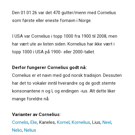
Den 01.01.26 var det 470 gutter/menn med Cornelius
som første eller eneste fornavn i Norge.
I USA var Cornelius i topp 1000 fra 1900 til 2008, men
har vært ute av listen siden. Kornelius har ikke vært i
topp 1000 i USA på 1900- eller 2000-tallet.
Derfor fungerer Cornelius godt nå:
Cornelius er et navn med god norsk tradisjon. Dessuten
har det to vokaler inntil hverandre og de godt stemte
konsonantene n og l, og endingen -ius. Alt dette liker
mange foreldre nå.
Varianter av Cornelius:
Cornelis
,
Elie
,
Kaneles
,
Kornel
,
Kornelius
,
Lius
,
Neel
,
Nelio
,
Nelius