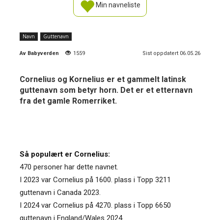
Min navneliste
Navn
Guttenavn
Av
Babyverden
1559
Sist oppdatert 06.05.26
Cornelius og Kornelius er et gammelt latinsk
guttenavn som betyr horn. Det er et etternavn
fra det gamle Romerriket.
Så populært er Cornelius:
470 personer har dette navnet.
I 2023 var Cornelius på 1600. plass i Topp 3211
guttenavn i Canada 2023.
I 2024 var Cornelius på 4270. plass i Topp 6650
guttenavn i England/Wales 2024.