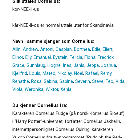
Slik uttales Cornelius:
kor-NEE-li-us
kår-NEE-li-os er normal uttale utenfor Skandinavia
Navn i samme sjanger som Cornelius:
Ailin
,
Andrew
,
Antoni
,
Caspian
,
Dorthea
,
Edle
,
Eilert
,
Elinor
,
Elly
,
Emanuel
,
Eystein
,
Felicia
,
Fiona
,
Fredrick
,
Grace
,
Gunnlaug
,
Hogne
,
Ines
,
Janis
,
Jeppe
,
Joshua
,
Kjellfrid
,
Louis
,
Mateo
,
Nikolay
,
Noel
,
Rafael
,
Remy
,
Renathe
,
Rosa
,
Sabina
,
Sabine
,
Severin
,
Steve
,
Teo
,
Vida
,
Viola
,
Weronika
,
Wiktor
,
Xenia
Du kjenner Cornelius fra:
Karakteren Cornelius Fudge (på norsk Kornelius Bloeuf)
i “Harry Potter”-universet, forfatter Cornelius Jakhelln,
internettpersonlighet Cornelius Quiring, karakteren
Yukon Cornelius fra tv-programmet “Rudolph the Red-