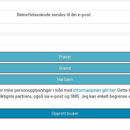
Bekreftelseskode sendes til din e-post.
Prøver
Gravid
Har barn
dler mine personopplysninger i tråd med
informasjonen gitt her
. Dette 
iktigste partnere, også via e-post og SMS. Jeg kan enkelt begrense el
Opprett bruker