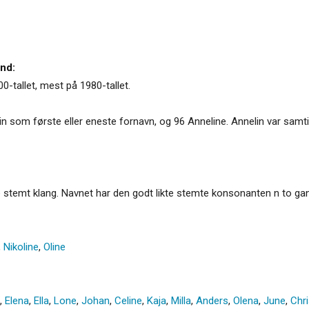
and:
00-tallet, mest på 1980-tallet.
 som første eller eneste fornavn, og 96 Anneline. Annelin var samtid
ye stemt klang. Navnet har den godt likte stemte konsonanten n to ga
,
Nikoline
,
Oline
,
Elena
,
Ella
,
Lone
,
Johan
,
Celine
,
Kaja
,
Milla
,
Anders
,
Olena
,
June
,
Chri