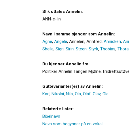
Slik uttales Annelin:
ANN-e-lin
Navn i samme sjanger som Annelin:
Agne
,
Angele
,
Annelen
,
Annfred
,
Annicken
,
An
Sheila
,
Sigri
,
Sirin
,
Steen
,
Styrk
,
Thobias
,
Thora
Du kjenner Annelin fra:
Politiker Annelin Tangen Mjølne, friidrettsut
Guttevarianter(er) av Annelin:
Karl
,
Nikolai
,
Nils
,
Ola
,
Olaf
,
Olav
,
Ole
Relaterte lister:
Bibelnavn
Navn som begynner på en vokal