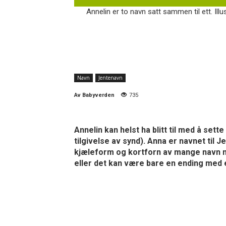
Annelin er to navn satt sammen til ett. Ill
Navn
Jentenavn
Av
Babyverden
735
Annelin kan helst ha blitt til med å se
tilgivelse av synd). Anna er navnet til 
kjæleform og kortforn av mange navn med
eller det kan være bare en ending med e