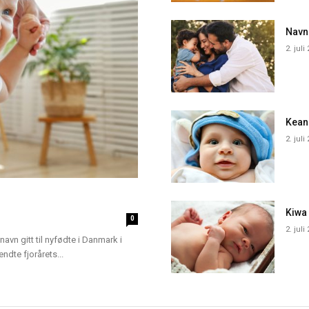
Navn
2. juli
Kean
2. juli
Kiwa
0
2. juli
navn gitt til nyfødte i Danmark i
dte fjorårets...