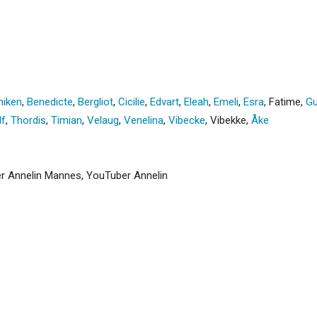
niken
,
Benedicte
,
Bergliot
,
Cicilie
,
Edvart
,
Eleah
,
Emeli
,
Esra
,
Fatime
,
Gu
lf
,
Thordis
,
Timian
,
Velaug
,
Venelina
,
Vibecke
,
Vibekke
,
Åke
øver Annelin Mannes, YouTuber Annelin