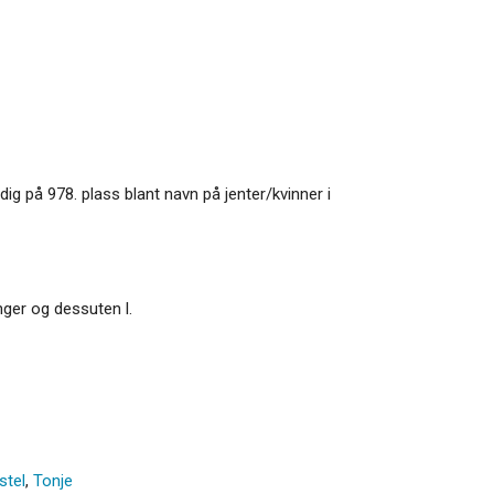
ig på 978. plass blant navn på jenter/kvinner i
nger og dessuten l.
stel
,
Tonje