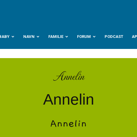
abyverden.no
BABY
NAVN
FAMILIE
FORUM
PODCAST
A
Annelin
Annelin
Annelin