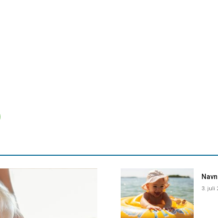
Navne
3. juli