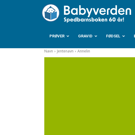
B
PRØVER
GRAVID
FØDSEL
Navn
Jentenavn
Annelin