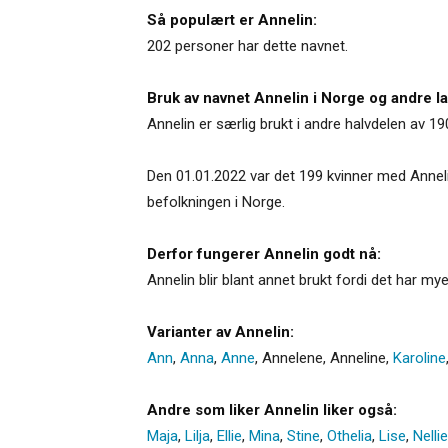
Så populært er Annelin:
202 personer har dette navnet.
Bruk av navnet Annelin i Norge og andre l
Annelin er særlig brukt i andre halvdelen av 19
Den 01.01.2022 var det 199 kvinner med Annelin
befolkningen i Norge.
Derfor fungerer Annelin godt nå:
Annelin blir blant annet brukt fordi det har m
Varianter av Annelin:
Ann
,
Anna
,
Anne
,
Annelene
,
Anneline
,
Karoline
Andre som liker Annelin liker også:
Maja
,
Lilja
,
Ellie
,
Mina
,
Stine
,
Othelia
,
Lise
,
Nellie