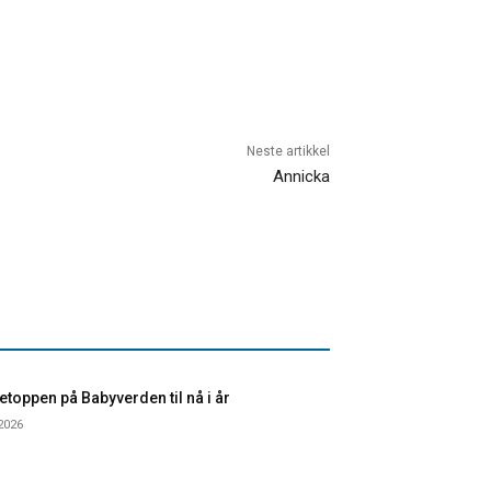
Neste artikkel
Annicka
toppen på Babyverden til nå i år
 2026