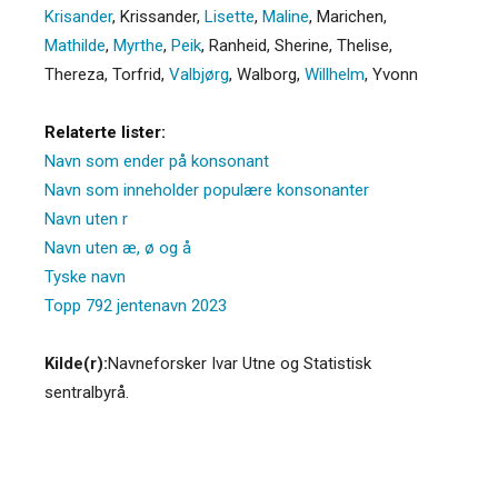
Krisander
,
Krissander
,
Lisette
,
Maline
,
Marichen
,
Mathilde
,
Myrthe
,
Peik
,
Ranheid
,
Sherine
,
Thelise
,
Thereza
,
Torfrid
,
Valbjørg
,
Walborg
,
Willhelm
,
Yvonn
Relaterte lister:
Navn som ender på konsonant
Navn som inneholder populære konsonanter
Navn uten r
Navn uten æ, ø og å
Tyske navn
Topp 792 jentenavn 2023
Kilde(r):
Navneforsker Ivar Utne og Statistisk
sentralbyrå.