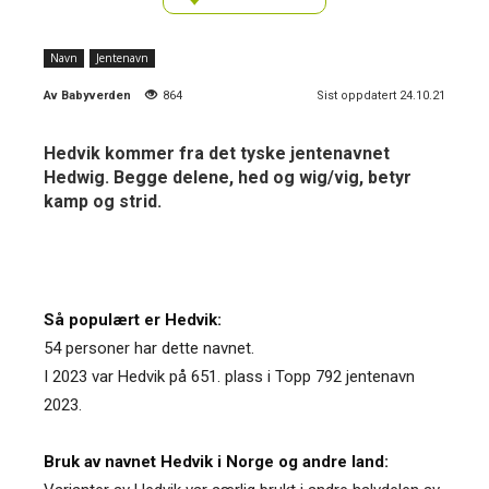
Navn
Jentenavn
Av
Babyverden
864
Sist oppdatert 24.10.21
Hedvik kommer fra det tyske jentenavnet
Hedwig. Begge delene, hed og wig/vig, betyr
kamp og strid.
Så populært er Hedvik:
54 personer har dette navnet.
I 2023 var Hedvik på 651. plass i Topp 792 jentenavn
2023.
Bruk av navnet Hedvik i Norge og andre land: