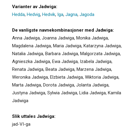
Varianter av Jadwiga:
Hedda
,
Hedvig
,
Hedvik
,
Iga
,
Jagna
,
Jagoda
De vanligste navnekombinasjoner med Jadwiga:
Anna Jadwiga, Joanna Jadwiga, Monika Jadwiga,
Magdalena Jadwiga, Maria Jadwiga, Katarzyna Jadwiga,
Natalia Jadwiga, Barbara Jadwiga, Malgorzata Jadwiga,
Agnieszka Jadwiga, Ewa Jadwiga, Izabela Jadwiga,
Renata Jadwiga, Beata Jadwiga, Marzena Jadwiga,
Weronika Jadwiga, Elzbieta Jadwiga, Wiktoria Jadwiga,
Marta Jadwiga, Dorota Jadwiga, Jolanta Jadwiga,
Justyna Jadwiga, Sylwia Jadwiga, Lidia Jadwiga, Kamila
Jadwiga
Slik uttales Jadwiga:
jad-VI-ga