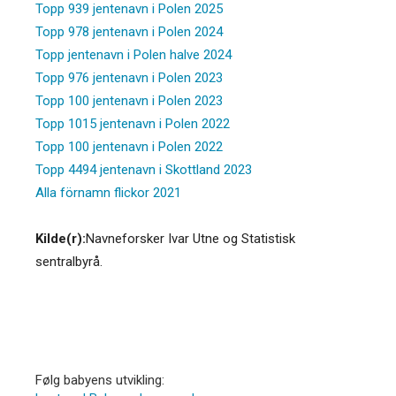
Topp 939 jentenavn i Polen 2025
Topp 978 jentenavn i Polen 2024
Topp jentenavn i Polen halve 2024
Topp 976 jentenavn i Polen 2023
Topp 100 jentenavn i Polen 2023
Topp 1015 jentenavn i Polen 2022
Topp 100 jentenavn i Polen 2022
Topp 4494 jentenavn i Skottland 2023
Alla förnamn flickor 2021
Kilde(r):
Navneforsker Ivar Utne og Statistisk
sentralbyrå.
Følg babyens utvikling: