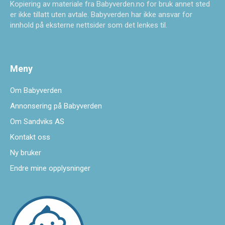
Kopiering av materiale fra Babyverden.no for bruk annet sted
er ikke tillatt uten avtale. Babyverden har ikke ansvar for
innhold på eksterne nettsider som det lenkes til.
Meny
Om Babyverden
Annonsering på Babyverden
Om Sandviks AS
Kontakt oss
Ny bruker
Endre mine opplysninger