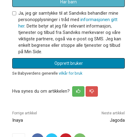
Har barn
Ja, jeg gir samtykke til at Sandviks behandler mine
personopplysninger i tråd med
informasjonen gitt
her
. Dette betyr at jeg får relevant informasjon,
tjenester og tilbud fra Sandviks merkevarer og våre
viktigste partnere, også via e-post og SMS. Jeg kan
enkelt begrense eller stoppe alle tjenester og tilbud
på Min Side.
Opprett bruker
Se Babyverdens generelle
vilkår for bruk
Hva synes du om artikkelen?
Forrige artikkel
Neste artikkel
Inaya
Jagoda