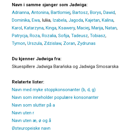
Navn i samme sjanger som Jadwiga:
Adrianna
,
Antonina
,
Bartlomiej
,
Bartosz
,
Borys
,
Dawid
,
Dominika
,
Ewa
,
Iuliia
,
Izabela
,
Jagoda
,
Kajetan
,
Kalina
,
Karol
,
Katarzyna
,
Kinga
,
Ksawery
,
Maciej
,
Marija
,
Natan
,
Patrycja
,
Roza
,
Rozalia
,
Sofija
,
Tadeusz
,
Tobiasz
,
Tymon
,
Urszula
,
Zdzislaw
,
Zoran
,
Zydrunas
Du kjenner Jadwiga fra:
Skuespillere Jadwiga Barańska og Jadwiga Smosarska
Relaterte lister:
Navn med myke stoppkonsonanter (b, d, g)
Navn som inneholder populære konsonanter
Navn som slutter på a
Navn uten r
Navn uten æ, ø og å
Østeuropeiske navn