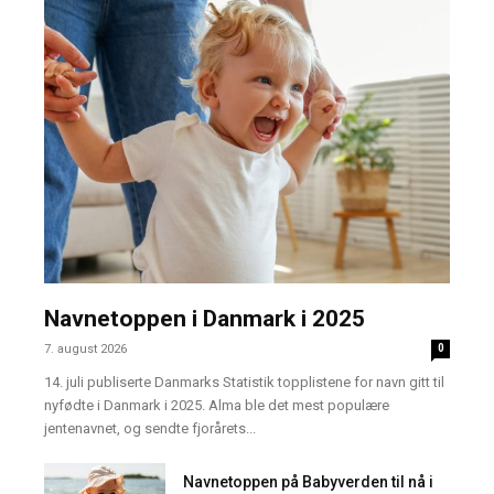
Navnetoppen i Danmark i 2025
7. august 2026
0
14. juli publiserte Danmarks Statistik topplistene for navn gitt til
nyfødte i Danmark i 2025. Alma ble det mest populære
jentenavnet, og sendte fjorårets...
Navnetoppen på Babyverden til nå i