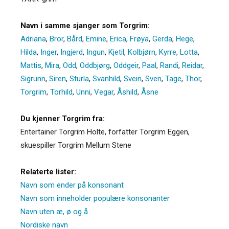
Navn i samme sjanger som Torgrim:
Adriana
,
Bror
,
Bård
,
Emine
,
Erica
,
Frøya
,
Gerda
,
Hege
,
Hilda
,
Inger
,
Ingjerd
,
Ingun
,
Kjetil
,
Kolbjørn
,
Kyrre
,
Lotta
,
Mattis
,
Mira
,
Odd
,
Oddbjørg
,
Oddgeir
,
Paal
,
Randi
,
Reidar
,
Sigrunn
,
Siren
,
Sturla
,
Svanhild
,
Svein
,
Sven
,
Tage
,
Thor
,
Torgrim
,
Torhild
,
Unni
,
Vegar
,
Åshild
,
Åsne
Du kjenner Torgrim fra:
Entertainer Torgrim Holte, forfatter Torgrim Eggen,
skuespiller Torgrim Mellum Stene
Relaterte lister:
Navn som ender på konsonant
Navn som inneholder populære konsonanter
Navn uten æ, ø og å
Nordiske navn