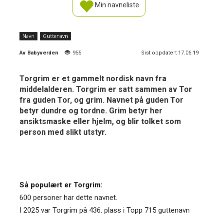
Min navneliste
Navn
Guttenavn
Av
Babyverden
955
Sist oppdatert 17.06.19
Torgrim er et gammelt nordisk navn fra
middelalderen. Torgrim er satt sammen av Tor
fra guden Tor, og grim. Navnet på guden Tor
betyr dundre og tordne. Grim betyr her
ansiktsmaske eller hjelm, og blir tolket som
person med slikt utstyr.
Så populært er Torgrim:
600 personer har dette navnet.
I 2025 var Torgrim på 436. plass i Topp 715 guttenavn