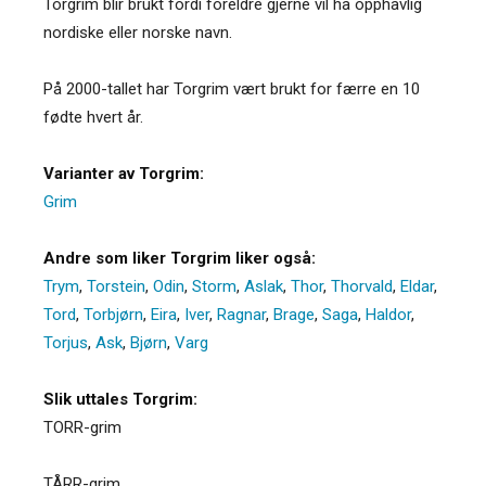
Torgrim blir brukt fordi foreldre gjerne vil ha opphavlig
nordiske eller norske navn.
På 2000-tallet har Torgrim vært brukt for færre en 10
fødte hvert år.
Varianter av Torgrim:
Grim
Andre som liker Torgrim liker også:
Trym
,
Torstein
,
Odin
,
Storm
,
Aslak
,
Thor
,
Thorvald
,
Eldar
,
Tord
,
Torbjørn
,
Eira
,
Iver
,
Ragnar
,
Brage
,
Saga
,
Haldor
,
Torjus
,
Ask
,
Bjørn
,
Varg
Slik uttales Torgrim:
TORR-grim
TÅRR-grim