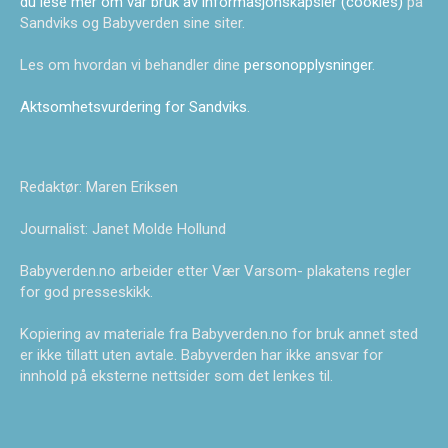
du lese mer om vår bruk av informasjonskapsler (cookies)
på
Sandviks og Babyverden sine siter.
Les om hvordan vi behandler dine
personopplysninger
.
Aktsomhetsvurdering for Sandviks
.
Redaktør: Maren Eriksen
Journalist: Janet Molde Hollund
Babyverden.no arbeider etter Vær Varsom- plakatens regler
for god presseskikk.
Kopiering av materiale fra Babyverden.no for bruk annet sted
er ikke tillatt uten avtale. Babyverden har ikke ansvar for
innhold på eksterne nettsider som det lenkes til.