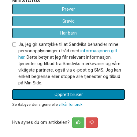
MIN STATUS
Prøver
Gravid
Har barn
Ja, jeg gir samtykke til at Sandviks behandler mine
personopplysninger i tråd med
informasjonen gitt
her
. Dette betyr at jeg får relevant informasjon,
tjenester og tilbud fra Sandviks merkevarer og våre
viktigste partnere, også via e-post og SMS. Jeg kan
enkelt begrense eller stoppe alle tjenester og tilbud
på Min Side.
Opprett bruker
Se Babyverdens generelle
vilkår for bruk
Hva synes du om artikkelen?