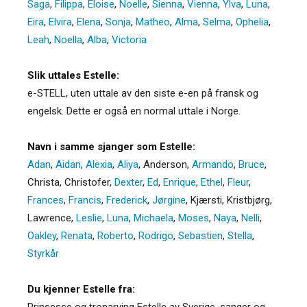
Saga
,
Filippa
,
Eloise
,
Noelle
,
Sienna
,
Vienna
,
Ylva
,
Luna
,
Eira
,
Elvira
,
Elena
,
Sonja
,
Matheo
,
Alma
,
Selma
,
Ophelia
,
Leah
,
Noella
,
Alba
,
Victoria
Slik uttales Estelle:
e-STELL, uten uttale av den siste e-en på fransk og
engelsk. Dette er også en normal uttale i Norge.
Navn i samme sjanger som Estelle:
Adan
,
Aidan
,
Alexia
,
Aliya
,
Anderson
,
Armando
,
Bruce
,
Christa
,
Christofer
,
Dexter
,
Ed
,
Enrique
,
Ethel
,
Fleur
,
Frances
,
Francis
,
Frederick
,
Jørgine
,
Kjærsti
,
Kristbjørg
,
Lawrence
,
Leslie
,
Luna
,
Michaela
,
Moses
,
Naya
,
Nelli
,
Oakley
,
Renata
,
Roberto
,
Rodrigo
,
Sebastien
,
Stella
,
Styrkår
Du kjenner Estelle fra:
Prinsesse og tronarving Estelle av Sverige, sanger og