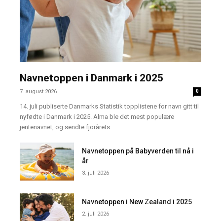
Navnetoppen i Danmark i 2025
7. august 2026
0
14. juli publiserte Danmarks Statistik topplistene for navn gitt til
nyfødte i Danmark i 2025. Alma ble det mest populære
jentenavnet, og sendte fjorårets...
Navnetoppen på Babyverden til nå i
år
3. juli 2026
Navnetoppen i New Zealand i 2025
2. juli 2026