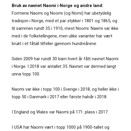
Bruk av navnet Naomi i Norge og andre land:
Formene Naomi og Noomi (og Nomi) har ubetydelig
tradisjon i Norge, med et par stykker i 1801 og 1865, og
til sammen rundt 35 i 1910, mest Noomi. Naemi var ikke
med i de folketellingene, men ulike varianter har vært
brukt i et fåtall tilfeller gjennom hundreårene.
Siden 2009 har rundt 30 barn hvert år fått navnet Naomi
i Norge. I 2018 var antallet 35. Navnet var dermed langt
unna topp 100.
Naomi var ikke i topp 100 i Sverige i 2018, og heller ikke i
topp 50 i Danmark i 2017 eller første halvår i 2018.
I England og Wales var Naomi på 171. plass i 2017.
I USA har Naomi vært i topp 1000 på 1900-tallet og