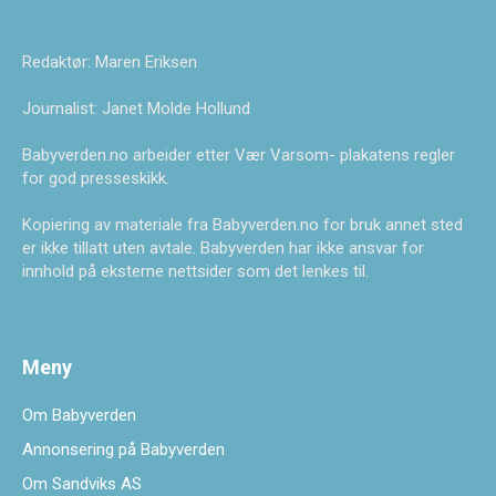
Redaktør: Maren Eriksen
Journalist: Janet Molde Hollund
Babyverden.no arbeider etter Vær Varsom- plakatens regler
for god presseskikk.
Kopiering av materiale fra Babyverden.no for bruk annet sted
er ikke tillatt uten avtale. Babyverden har ikke ansvar for
innhold på eksterne nettsider som det lenkes til.
Meny
Om Babyverden
Annonsering på Babyverden
Om Sandviks AS