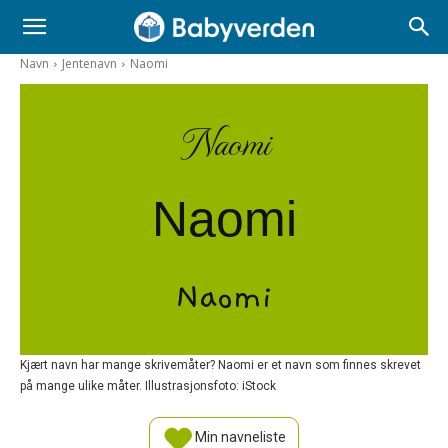
Navn
Jentenavn
Naomi
Naomi
Naomi
Naomi
Kjært navn har mange skrivemåter? Naomi er et navn som finnes skrevet
på mange ulike måter. Illustrasjonsfoto: iStock
Min navneliste