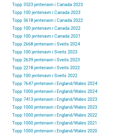
Topp 3523 jentenavn i Canada 2023
Topp 100 jentenavn i Canada 2023
Topp 3618 jentenavn i Canada 2022
Topp 100 jentenavn i Canada 2022
Topp 100 jentenavn i Canada 2021
Topp 2668 jentenavn i Sveits 2024
Topp 100 jentenavn i Sveits 2023
Topp 2639 jentenavn i Sveits 2023
Topp 2218 jentenavn i Sveits 2022
Topp 100 jentenavn i Sveits 2022
Topp 7647 jentenavn i England/Wales 2024
Topp 1000 jentenavn i England/Wales 2024
Topp 7413 jentenavn i England/Wales 2023
Topp 1000 jentenavn i England/Wales 2023
Topp 1000 jentenavn i England/Wales 2022
Topp 1000 jentenavn i England/Wales 2021
Topp 1000 jentenavn i England/Wales 2020