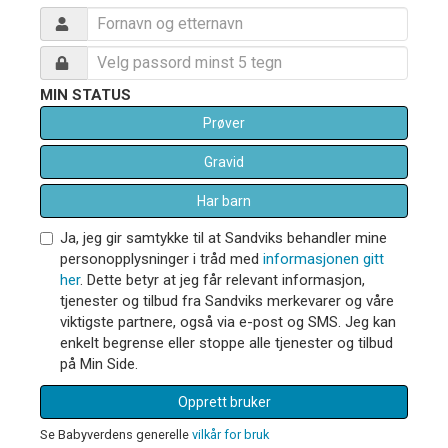
MIN STATUS
Prøver
Gravid
Har barn
Ja, jeg gir samtykke til at Sandviks behandler mine
personopplysninger i tråd med
informasjonen gitt
her
. Dette betyr at jeg får relevant informasjon,
tjenester og tilbud fra Sandviks merkevarer og våre
viktigste partnere, også via e-post og SMS. Jeg kan
enkelt begrense eller stoppe alle tjenester og tilbud
på Min Side.
Opprett bruker
Se Babyverdens generelle
vilkår for bruk