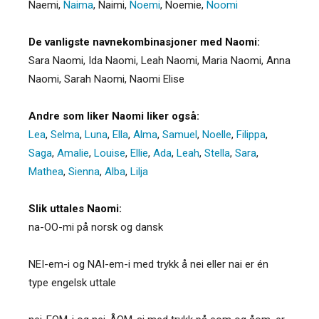
Naemi
,
Naima
,
Naimi
,
Noemi
,
Noemie
,
Noomi
De vanligste navnekombinasjoner med Naomi:
Sara Naomi, Ida Naomi, Leah Naomi, Maria Naomi, Anna
Naomi, Sarah Naomi, Naomi Elise
Andre som liker Naomi liker også:
Lea
,
Selma
,
Luna
,
Ella
,
Alma
,
Samuel
,
Noelle
,
Filippa
,
Saga
,
Amalie
,
Louise
,
Ellie
,
Ada
,
Leah
,
Stella
,
Sara
,
Mathea
,
Sienna
,
Alba
,
Lilja
Slik uttales Naomi:
na-OO-mi på norsk og dansk
NEI-em-i og NAI-em-i med trykk å nei eller nai er én
type engelsk uttale