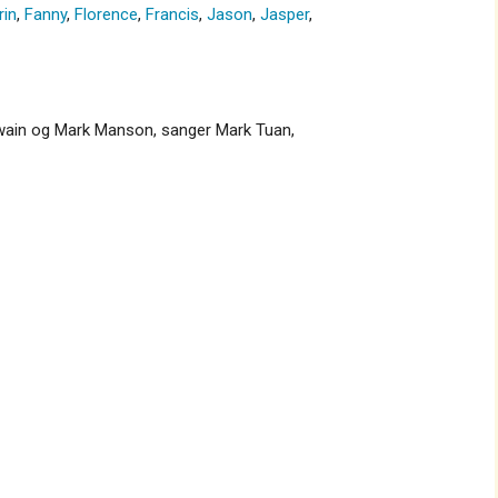
rin
,
Fanny
,
Florence
,
Francis
,
Jason
,
Jasper
,
Twain og Mark Manson, sanger Mark Tuan,