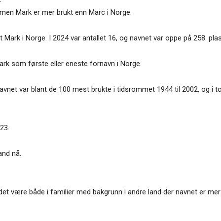
ormen Mark er mer brukt enn Marc i Norge.
et Mark i Norge. I 2024 var antallet 16, og navnet var oppe på 258. pla
rk som første eller eneste fornavn i Norge.
vnet var blant de 100 mest brukte i tidsrommet 1944 til 2002, og i to
23.
and nå.
n det være både i familier med bakgrunn i andre land der navnet er mer