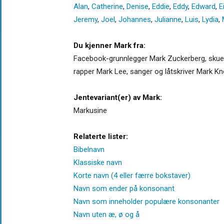
Alan
,
Catherine
,
Denise
,
Eddie
,
Eddy
,
Edward
,
E
Jeremy
,
Joel
,
Johannes
,
Julianne
,
Luis
,
Lydia
,
Du kjenner Mark fra:
Facebook-grunnlegger Mark Zuckerberg, skuesp
rapper Mark Lee, sanger og låtskriver Mark K
Jentevariant(er) av Mark:
Markusine
Relaterte lister:
Bibelnavn
Klassiske navn
Korte navn (4 eller færre bokstaver)
Navn som ender på konsonant
Navn som inneholder populære konsonanter
Navn uten æ, ø og å