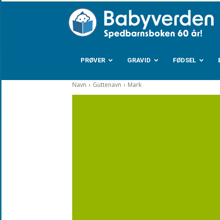
B
PRØVER
GRAVID
FØDSEL
Navn
Guttenavn
Mark