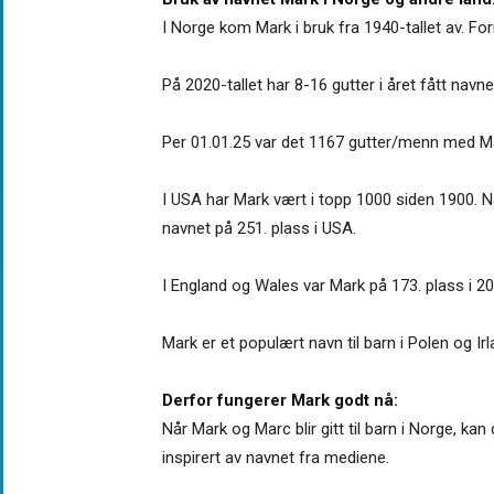
I Norge kom Mark i bruk fra 1940-tallet av. F
På 2020-tallet har 8-16 gutter i året fått navn
Per 01.01.25 var det 1167 gutter/menn med Ma
I USA har Mark vært i topp 1000 siden 1900. Na
navnet på 251. plass i USA.
I England og Wales var Mark på 173. plass i 20
Mark er et populært navn til barn i Polen og Irl
Derfor fungerer Mark godt nå:
Når Mark og Marc blir gitt til barn i Norge, ka
inspirert av navnet fra mediene.