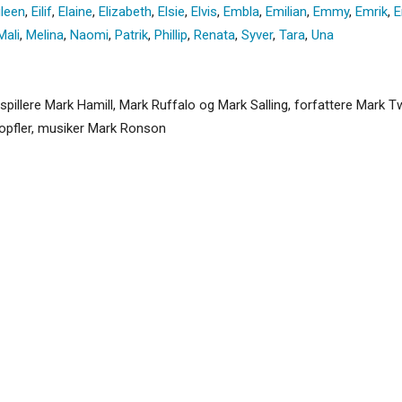
ileen
,
Eilif
,
Elaine
,
Elizabeth
,
Elsie
,
Elvis
,
Embla
,
Emilian
,
Emmy
,
Emrik
,
E
Mali
,
Melina
,
Naomi
,
Patrik
,
Phillip
,
Renata
,
Syver
,
Tara
,
Una
illere Mark Hamill, Mark Ruffalo og Mark Salling, forfattere Mark 
nopfler, musiker Mark Ronson