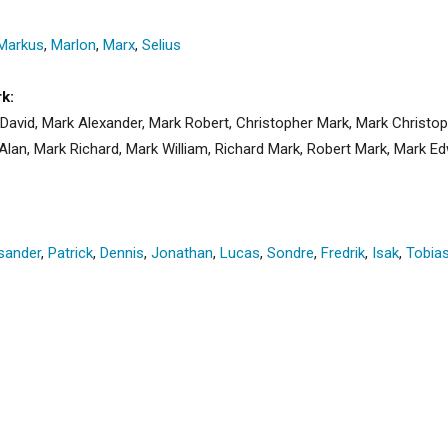
Markus
,
Marlon
,
Marx
,
Selius
k:
avid, Mark Alexander, Mark Robert, Christopher Mark, Mark Christop
lan, Mark Richard, Mark William, Richard Mark, Robert Mark, Mark E
sander
,
Patrick
,
Dennis
,
Jonathan
,
Lucas
,
Sondre
,
Fredrik
,
Isak
,
Tobia