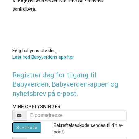
Kilde(r):
Navneforsker Ivar Utne og Statistisk
sentralbyrå.
Følg babyens utvikling:
Last ned Babyverdens app her
Registrer deg for tilgang til
Babyverden, Babyverden-appen og
nyhetsbrev på e-post.
MINE OPPLYSNINGER
Bekreftelseskode sendes til din e-
Send kode
post.