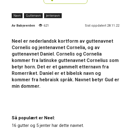
Navn
Guttenavn
Jentenavn
Av
Babyverden
621
Sist oppdatert 28.11.22
Neel er nederlandsk kortform av guttenavnet
Cornelis og jentenavnet Cornelia, og av
guttenavnet Daniel. Cornelis og Cornelia
kommer fra latinske guttenavnet Cornelius som
betyr horn. Det er et gammelt etternavn fra
Romerriket. Daniel er et bibelsk navn og
kommer fra hebraisk språk. Navnet betyr Gud er
min dommer.
Så populært er Neel:
16 gutter og 5 jenter har dette navnet.