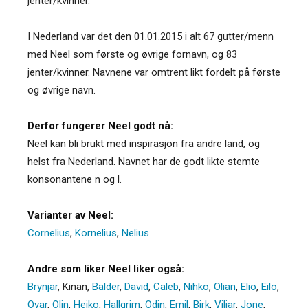
jenter/kvinner.
I Nederland var det den 01.01.2015 i alt 67 gutter/menn
med Neel som første og øvrige fornavn, og 83
jenter/kvinner. Navnene var omtrent likt fordelt på første
og øvrige navn.
Derfor fungerer Neel godt nå:
Neel kan bli brukt med inspirasjon fra andre land, og
helst fra Nederland. Navnet har de godt likte stemte
konsonantene n og l.
Varianter av Neel:
Cornelius
,
Kornelius
,
Nelius
Andre som liker Neel liker også:
Brynjar
,
Kinan
,
Balder
,
David
,
Caleb
,
Nihko
,
Olian
,
Elio
,
Eilo
,
Ovar
,
Olin
,
Heiko
,
Hallgrim
,
Odin
,
Emil
,
Birk
,
Viljar
,
Jone
,