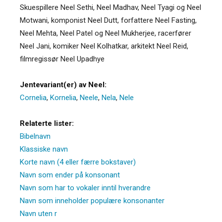
Skuespillere Neel Sethi, Neel Madhav, Neel Tyagi og Neel
Motwani, komponist Neel Dutt, forfattere Neel Fasting,
Neel Mehta, Neel Patel og Neel Mukherjee, racerfører
Neel Jani, komiker Neel Kolhatkar, arkitekt Neel Reid,
filmregissør Neel Upadhye
Jentevariant(er) av Neel:
Cornelia
,
Kornelia
,
Neele
,
Nela
,
Nele
Relaterte lister:
Bibelnavn
Klassiske navn
Korte navn (4 eller færre bokstaver)
Navn som ender på konsonant
Navn som har to vokaler inntil hverandre
Navn som inneholder populære konsonanter
Navn uten r