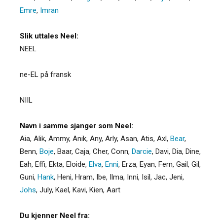
Emre
,
Imran
Slik uttales Neel:
NEEL
ne-EL på fransk
NIIL
Navn i samme sjanger som Neel:
Aia
,
Alik
,
Ammy
,
Anik
,
Any
,
Arly
,
Asan
,
Atis
,
Axl
,
Bear
,
Benn
,
Boje
,
Baar
,
Caja
,
Cher
,
Conn
,
Darcie
,
Davi
,
Dia
,
Dine
,
Eah
,
Effi
,
Ekta
,
Eloide
,
Elva
,
Enni
,
Erza
,
Eyan
,
Fern
,
Gail
,
Gil
,
Guni
,
Hank
,
Heni
,
Hram
,
Ibe
,
Ilma
,
Inni
,
Isil
,
Jac
,
Jeni
,
Johs
,
July
,
Kael
,
Kavi
,
Kien
,
Aart
Du kjenner Neel fra: