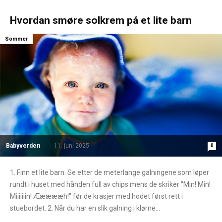
Hvordan smøre solkrem på et lite barn
Sommer
Babyverden
-
11. juni 2025
0
1. Finn et lite barn. Se etter de meterlange galningene som løper
rundt i huset med hånden full av chips mens de skriker "Min! Min!
Miiiiiiin! Æææææh!" før de krasjer med hodet først rett i
stuebordet. 2. Når du har en slik galning i klørne...