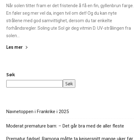
Når solen titter fram er det fristende å få en fin, gyllenbrun farge.
En føler seg mer vel da, ingen tvil om det! Og du kan nyte
strålene med god samvittighet, dersom du tar enkelte
forhåndsregler. Soling ute Sol gir deg vitmin D. UV-strålingen fra
solen...
Les mer
Søk
Søk
Navnetoppen i Frankrike i 2025
Moderat premature barn: – Det går bra med de aller fleste
Prematur fødsel: Ramona måtte ta keisersnitt mange uker før