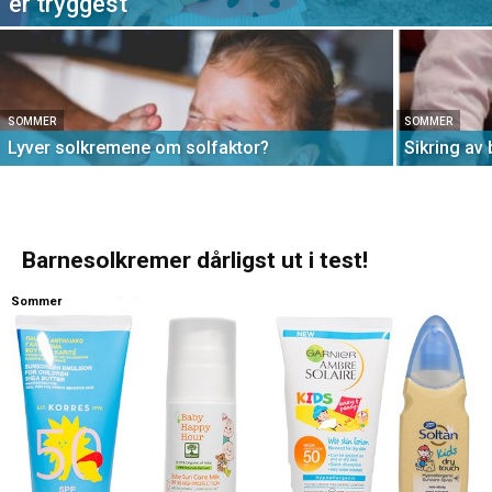
er tryggest
SOMMER
SOMMER
Lyver solkremene om solfaktor?
Sikring av b
Barnesolkremer dårligst ut i test!
Sommer