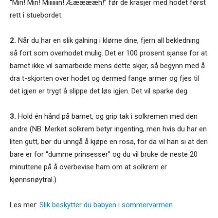
“Min! Min! Miiiiiiin! Æææææh!” før de krasjer med hodet først
rett i stuebordet.
2.
Når du har en slik galning i klørne dine, fjern all bekledning
så fort som overhodet mulig. Det er 100 prosent sjanse for at
barnet ikke vil samarbeide mens dette skjer, så begynn med å
dra t-skjorten over hodet og dermed fange armer og fjes til
det igjen er trygt å slippe det løs igjen. Det vil sparke deg.
3.
Hold én hånd på barnet, og grip tak i solkremen med den
andre (NB: Merket solkrem betyr ingenting, men hvis du har en
liten gutt, bør du unngå å kjøpe en rosa, for da vil han si at den
bare er for “dumme prinsesser” og du vil bruke de neste 20
minuttene på å overbevise ham om at solkrem er
kjønnsnøytral.)
Les mer:
Slik beskytter du babyen i sommervarmen