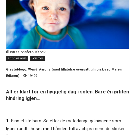
Illustrasjonsfoto: iStock
Fritid og reise
Sommer
Gjesteblogg:
Wendi Aarons (med tillatelse oversatt til norsk ved Maren
Eriksen)
19499
Alt er klart for en hyggelig dag i solen. Bare én ørliten
hindring igjen…
1.
Finn et lite barn. Se etter de meterlange galningene som
løper rundt i huset med hånden full av chips mens de skriker