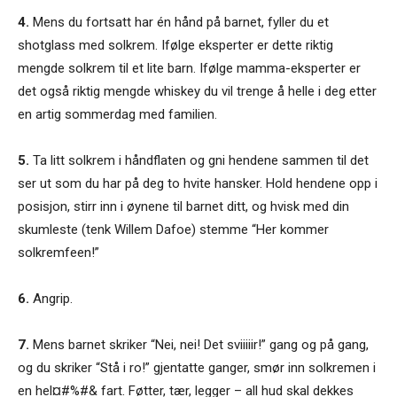
4.
Mens du fortsatt har én hånd på barnet, fyller du et
shotglass med solkrem. Ifølge eksperter er dette riktig
mengde solkrem til et lite barn. Ifølge mamma-eksperter er
det også riktig mengde whiskey du vil trenge å helle i deg etter
en artig sommerdag med familien.
5.
Ta litt solkrem i håndflaten og gni hendene sammen til det
ser ut som du har på deg to hvite hansker. Hold hendene opp i
posisjon, stirr inn i øynene til barnet ditt, og hvisk med din
skumleste (tenk Willem Dafoe) stemme “Her kommer
solkremfeen!”
6.
Angrip.
7.
Mens barnet skriker “Nei, nei! Det sviiiiir!” gang og på gang,
og du skriker “Stå i ro!” gjentatte ganger, smør inn solkremen i
en hel¤#%#& fart. Føtter, tær, legger – all hud skal dekkes