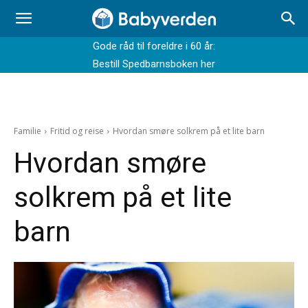
Gode råd til foreldre i 60 år:
Bestill Spedbarnsboken her
Familie
Fritid og reise
Hvordan smøre solkrem på et lite barn
Hvordan smøre
solkrem på et lite
barn