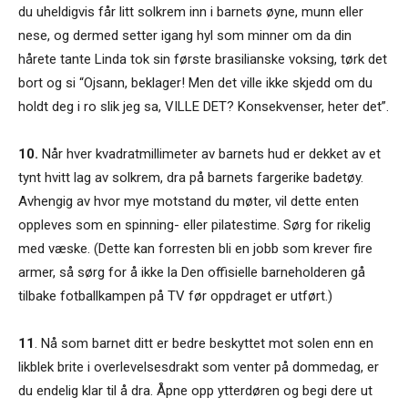
du uheldigvis får litt solkrem inn i barnets øyne, munn eller
nese, og dermed setter igang hyl som minner om da din
hårete tante Linda tok sin første brasilianske voksing, tørk det
bort og si “Ojsann, beklager! Men det ville ikke skjedd om du
holdt deg i ro slik jeg sa, VILLE DET? Konsekvenser, heter det”.
10.
Når hver kvadratmillimeter av barnets hud er dekket av et
tynt hvitt lag av solkrem, dra på barnets fargerike badetøy.
Avhengig av hvor mye motstand du møter, vil dette enten
oppleves som en spinning- eller pilatestime. Sørg for rikelig
med væske. (Dette kan forresten bli en jobb som krever fire
armer, så sørg for å ikke la Den offisielle barneholderen gå
tilbake fotballkampen på TV før oppdraget er utført.)
11
. Nå som barnet ditt er bedre beskyttet mot solen enn en
likblek brite i overlevelsesdrakt som venter på dommedag, er
du endelig klar til å dra. Åpne opp ytterdøren og begi dere ut