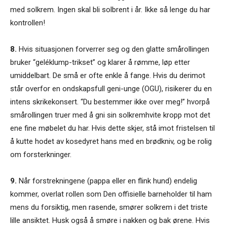
med solkrem. Ingen skal bli solbrent i år. Ikke så lenge du har
kontrollen!
8.
Hvis situasjonen forverrer seg og den glatte smårollingen
bruker “geléklump-trikset” og klarer å rømme, løp etter
umiddelbart. De små er ofte enkle å fange. Hvis du derimot
står overfor en ondskapsfull geni-unge (OGU), risikerer du en
intens skrikekonsert. “Du bestemmer ikke over meg!” hvorpå
smårollingen truer med å gni sin solkremhvite kropp mot det
ene fine møbelet du har. Hvis dette skjer, stå imot fristelsen til
å kutte hodet av kosedyret hans med en brødkniv, og be rolig
om forsterkninger.
9.
Når forstrekningene (pappa eller en flink hund) endelig
kommer, overlat rollen som Den offisielle barneholder til ham
mens du forsiktig, men rasende, smører solkrem i det triste
lille ansiktet. Husk også å smøre i nakken og bak ørene. Hvis