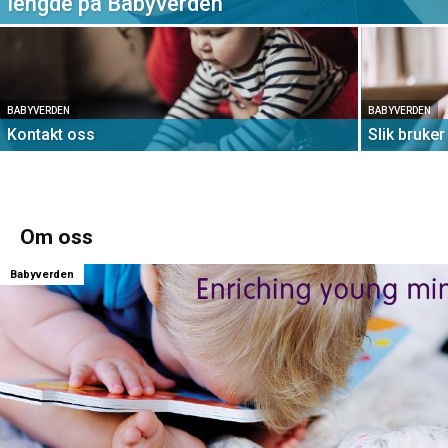
lengde på Babyverden
BABYVERDEN
BABYVERDEN
Kontakt oss
Slik bruke
Om oss
Babyverden