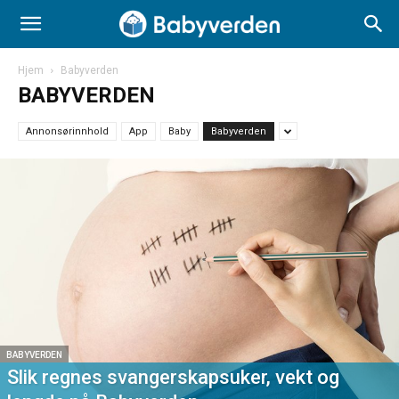
Hjem
Babyverden
BABYVERDEN
Annonsørinnhold
App
Baby
Babyverden
BABYVERDEN
Slik regnes svangerskapsuker, vekt og