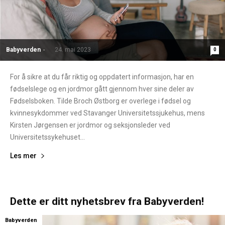
Babyverden
-
24. mai 2023
0
For å sikre at du får riktig og oppdatert informasjon, har en
fødselslege og en jordmor gått gjennom hver sine deler av
Fødselsboken. Tilde Broch Østborg er overlege i fødsel og
kvinnesykdommer ved Stavanger Universitetssjukehus, mens
Kirsten Jørgensen er jordmor og seksjonsleder ved
Universitetssykehuset...
Les mer
Dette er ditt nyhetsbrev fra Babyverden!
Babyverden