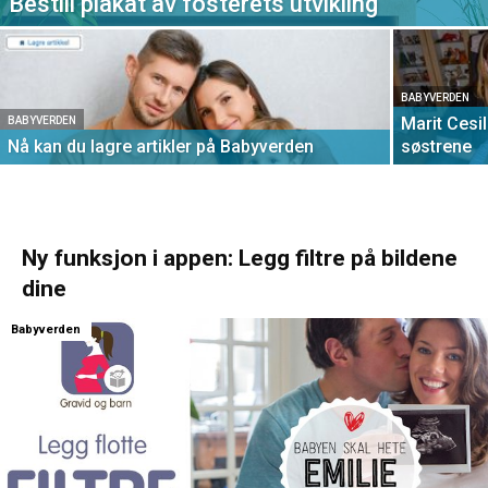
Bestill plakat av fosterets utvikling
BABYVERDEN
Marit Cesi
BABYVERDEN
Nå kan du lagre artikler på Babyverden
søstrene
Ny funksjon i appen: Legg filtre på bildene
dine
Babyverden