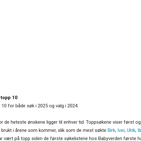
i topp 10
p 10 for både søk i 2025 og valg i 2024.
r de heteste ønskene ligger til enhver tid. Toppsøkene viser først o
e brukt i årene som kommer, slik som de mest søkte
Birk
,
Iver
,
Ulrik
,
I
r vært på topp siden de første søkelistene hos Babyverden første ha