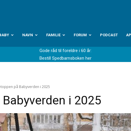
abyverden.no
BABY
NAVN
FAMILIE
FORUM
PODCAST
A
Gode råd til foreldre i 60 år:
Bestill Spedbarnsboken her
toppen på Babyverden i 2025
 Babyverden i 2025