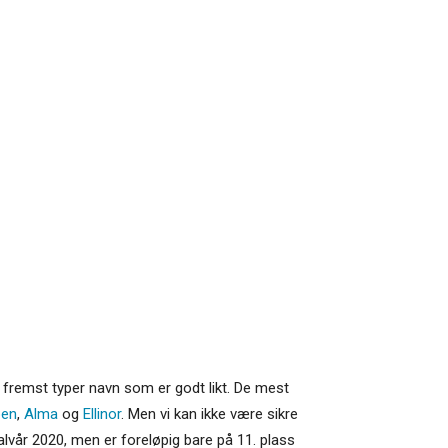
g fremst typer navn som er godt likt. De mest
ben
,
Alma
og
Ellinor
. Men vi kan ikke være sikre
lvår 2020, men er foreløpig bare på 11. plass