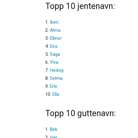
Topp 10 jentenavn:
1.
Iben
2.
Alma
3.
Ellinor
4.
Eira
5.
Saga
6.
Ylva
7.
Hedvig
8.
Selma
9.
Erle
10.
Ella
Topp 10 guttenavn:
1.
Birk
2.
Iver