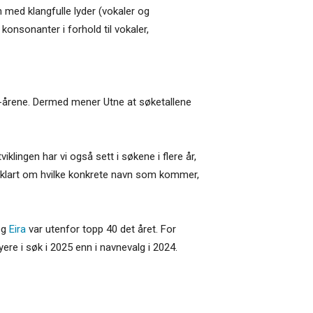
n med klangfulle lyder (vokaler og
 konsonanter i forhold til vokaler,
20-årene. Dermed mener Utne at søketallene
klingen har vi også sett i søkene i flere år,
ike klart om hvilke konkrete navn som kommer,
og
Eira
var utenfor topp 40 det året. For
ere i søk i 2025 enn i navnevalg i 2024.