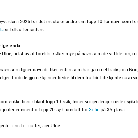
byverden i 2025 for det meste er andre enn topp 10 for navn som fore
lla
er felles for jentene.
velge enda
 Utne, helst av at foreldre søker mye på navn som de vet lite om, me
navn som ligner navn de liker, enten som har gammel tradisjon i Norge
velger, fordi de gjerne kjenner bedre til dem fra før. Lite kjente navn 
om vi ikke finner blant topp 10-søk, finner vi igjen lenger nede i søke
r jenter er innenfor topp 20-søk, unntatt for
Sofie
på 35. plass.
enter enn for gutter, sier Utne.