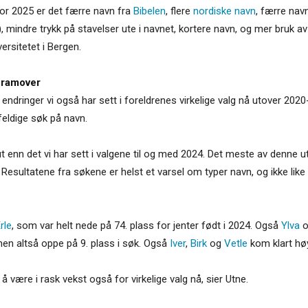
for 2025 er det færre navn fra
Bibelen
, flere
nordiske navn
, færre nav
 k), mindre trykk på stavelser ute i navnet, kortere navn, og mer bruk av
rsitetet i Bergen.
 framover
endringer vi også har sett i foreldrenes virkelige valg nå utover 20
lfeldige søk på navn.
 enn det vi har sett i valgene til og med 2024. Det meste av denne utvi
l. Resultatene fra søkene er helst et varsel om typer navn, og ikke l
rle
, som var helt nede på 74. plass for jenter født i 2024. Også
Ylva
men altså oppe på 9. plass i søk. Også
Iver
,
Birk
og
Vetle
kom klart høy
l å være i rask vekst også for virkelige valg nå, sier Utne.