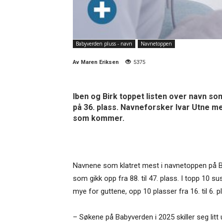
Babyverden pluss - navn
Navnetoppen
Av
Maren Eriksen
5375
Iben og Birk toppet listen over navn som
på 36. plass. Navneforsker Ivar Utne m
som kommer.
Navnene som klatret mest i navnetoppen på B
som gikk opp fra 88. til 47. plass. I topp 10 s
mye for guttene, opp 10 plasser fra 16. til 6.
– Søkene på Babyverden i 2025 skiller seg litt 