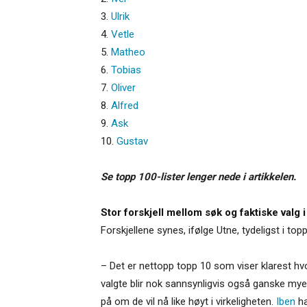
3.
Ulrik
4.
Vetle
5.
Matheo
6.
Tobias
7.
Oliver
8.
Alfred
9.
Ask
10.
Gustav
Se topp 100-lister lenger nede i artikkelen.
Stor forskjell mellom søk og faktiske valg 
Forskjellene synes, ifølge Utne, tydeligst i top
– Det er nettopp topp 10 som viser klarest hvo
valgte blir nok sannsynligvis også ganske my
på om de vil nå like høyt i virkeligheten.
Iben
ha