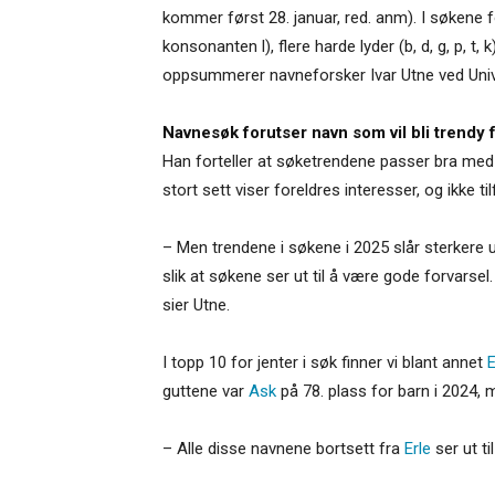
kommer først 28. januar, red. anm). I søkene 
konsonanten l), flere harde lyder (b, d, g, p, t,
oppsummerer navneforsker Ivar Utne ved Unive
Navnesøk forutser navn som vil bli trendy
Han forteller at søketrendene passer bra med 
stort sett viser foreldres interesser, og ikke ti
– Men trendene i søkene i 2025 slår sterkere ut
slik at søkene ser ut til å være gode forvarse
sier Utne.
I topp 10 for jenter i søk finner vi blant annet
E
guttene var
Ask
på 78. plass for barn i 2024, 
– Alle disse navnene bortsett fra
Erle
ser ut ti