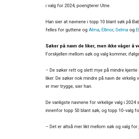
i valg for 2024, poengterer Utne.
Han sier at navnene i topp 10 blant søk på Ba
felles for guttene og
Alma
,
Ellinor
,
Selma
og
E
Søker på navn de liker, men ikke våger å 
Forskjellen mellom søk og valg kommer, ifølge
– De søker rett og slett mye på mindre kjente 
liker. De søker nok mindre på navn de virkelig 
er mer trygge, sier han.
De vanligste navnene for virkelige valg i 2024 s
innenfor topp 50 blant søk, og topp 10-valg fo
– Det er altså mer likt mellom søk og valg for j