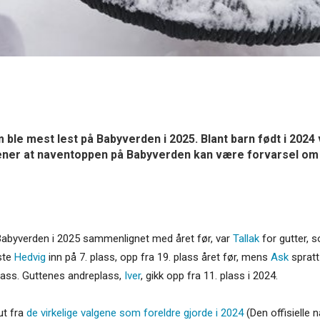
 ble mest lest på Babyverden i 2025. Blant barn født i 2024 
ener at naventoppen på Babyverden kan være forvarsel om hv
abyverden i 2025 sammenlignet med året før, var
Tallak
for gutter, s
uste
Hedvig
inn på 7. plass, opp fra 19. plass året før, mens
Ask
spratt
 plass. Guttenes andreplass,
Iver
, gikk opp fra 11. plass i 2024.
ut fra
de virkelige valgene som foreldre gjorde i 2024
(Den offisielle 