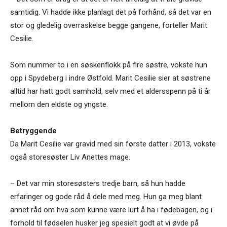
samtidig. Vi hadde ikke planlagt det på forhånd, så det var en
stor og gledelig overraskelse begge gangene, forteller Marit
Cesilie.
Som nummer to i en søskenflokk på fire søstre, vokste hun
opp i Spydeberg i indre Østfold. Marit Cesilie sier at søstrene
alltid har hatt godt samhold, selv med et aldersspenn på ti år
mellom den eldste og yngste.
Betryggende
Da Marit Cesilie var gravid med sin første datter i 2013, vokste
også storesøster Liv Anettes mage.
– Det var min storesøsters tredje barn, så hun hadde
erfaringer og gode råd å dele med meg. Hun ga meg blant
annet råd om hva som kunne være lurt å ha i fødebagen, og i
forhold til fødselen husker jeg spesielt godt at vi øvde på