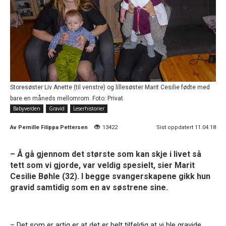
Storesøster Liv Anette (til venstre) og lillesøster Marit Cesilie fødte med
bare en måneds mellomrom. Foto: Privat
Babyverden
Gravid
Leserhistorier
Av
Pernille Filippa Pettersen
13422
Sist oppdatert 11.04.18
– Å gå gjennom det største som kan skje i livet så
tett som vi gjorde, var veldig spesielt, sier Marit
Cesilie Bøhle (32). I begge svangerskapene gikk hun
gravid samtidig som en av søstrene sine.
– Det som er artig er at det er helt tilfeldig at vi ble gravide