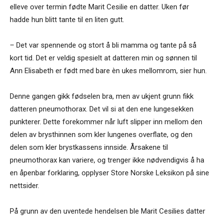
elleve over termin fødte Marit Cesilie en datter. Uken før
hadde hun blitt tante til en liten gutt.
– Det var spennende og stort å bli mamma og tante på så
kort tid. Det er veldig spesielt at datteren min og sønnen til
Ann Elisabeth er født med bare èn ukes mellomrom, sier hun.
Denne gangen gikk fødselen bra, men av ukjent grunn fikk
datteren pneumothorax. Det vil si at den ene lungesekken
punkterer. Dette forekommer når luft slipper inn mellom den
delen av brysthinnen som kler lungenes overflate, og den
delen som kler brystkassens innside. Årsakene til
pneumothorax kan variere, og trenger ikke nødvendigvis å ha
en åpenbar forklaring, opplyser Store Norske Leksikon på sine
nettsider.
På grunn av den uventede hendelsen ble Marit Cesilies datter