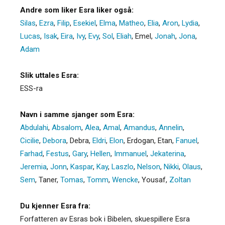
Andre som liker Esra liker også:
Silas
,
Ezra
,
Filip
,
Esekiel
,
Elma
,
Matheo
,
Elia
,
Aron
,
Lydia
,
Lucas
,
Isak
,
Eira
,
Ivy
,
Evy
,
Sol
,
Eliah
,
Emel
,
Jonah
,
Jona
,
Adam
Slik uttales Esra:
ESS-ra
Navn i samme sjanger som Esra:
Abdulahi
,
Absalom
,
Alea
,
Amal
,
Amandus
,
Annelin
,
Cicilie
,
Debora
,
Debra
,
Eldri
,
Elon
,
Erdogan
,
Etan
,
Fanuel
,
Farhad
,
Festus
,
Gary
,
Hellen
,
Immanuel
,
Jekaterina
,
Jeremia
,
Jonn
,
Kaspar
,
Kay
,
Laszlo
,
Nelson
,
Nikki
,
Olaus
,
Sem
,
Taner
,
Tomas
,
Tomm
,
Wencke
,
Yousaf
,
Zoltan
Du kjenner Esra fra:
Forfatteren av Esras bok i Bibelen, skuespillere Esra