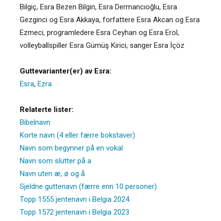
Bilgiç, Esra Bezen Bilgin, Esra Dermancıoğlu, Esra
Gezginci og Esra Akkaya, forfattere Esra Akcan og Esra
Ezmeci, programledere Esra Ceyhan og Esra Erol,
volleyballspiller Esra Gümüş Kirici, sanger Esra İçöz
Guttevarianter(er) av Esra:
Esra
,
Ezra
Relaterte lister:
Bibelnavn
Korte navn (4 eller færre bokstaver)
Navn som begynner på en vokal
Navn som slutter på a
Navn uten æ, ø og å
Sjeldne guttenavn (færre enn 10 personer)
Topp 1555 jentenavn i Belgia 2024
Topp 1572 jentenavn i Belgia 2023