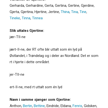
Gerharda
,
Gerhardine
,
Gerta
,
Gertina
,
Gertine
,
Gjerdine
,
Gjerta
,
Gjertina
,
Hjertine
,
Jertine
,
Thina
,
Tina
,
Tine
,
Tineke
,
Tinna
,
Tinnea
Slik uttales Gjertine:
jær-TII-ne
jært-II-ne, der RT ofte blir uttalt som én lyd på
Østlandet, i Trøndelag og i deler av Nordland. Det er som
rt i hjerte i dette området.
jer-TII-ne
ert-II-ne, med rt uttalt som én lyd
Navn i samme sjanger som Gjertine:
Anthon
,
Bertin
,
Bettine
,
Eindride
,
Eldana
,
Fenris
,
Gidsken
,