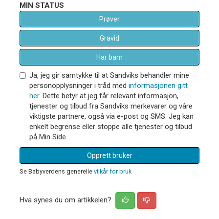
MIN STATUS
Prøver
Gravid
Har barn
Ja, jeg gir samtykke til at Sandviks behandler mine
personopplysninger i tråd med
informasjonen gitt
her
. Dette betyr at jeg får relevant informasjon,
tjenester og tilbud fra Sandviks merkevarer og våre
viktigste partnere, også via e-post og SMS. Jeg kan
enkelt begrense eller stoppe alle tjenester og tilbud
på Min Side.
Opprett bruker
Se Babyverdens generelle
vilkår for bruk
Hva synes du om artikkelen?