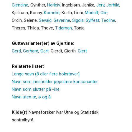
Gjendine
,
Gynther
,
Herleiv
,
Ingebjørn
,
Janike
,
Jerv
,
Jorhild
,
Kjellrunn
,
Konny
,
Kornelie
,
Kurth
,
Linni
,
Modulf
,
Olin
,
Ordin
,
Selene
,
Sevald
,
Severine
,
Sigdis
,
Sylfest
,
Teoline
,
Theres
,
Thilda
,
Thove
,
Tideman
,
Tonja
Guttevarianter(er) av Gjertine:
Gerd
,
Gerhard
,
Gert
,
Gierdt
,
Gierth
,
Gjert
Relaterte lister:
Lange navn (8 eller flere bokstaver)
Navn som inneholder populære konsonanter
Navn som slutter på -ine
Navn uten æ, ø og å
Kilde(r):
Navneforsker Ivar Utne og Statistisk
sentralbyrå.