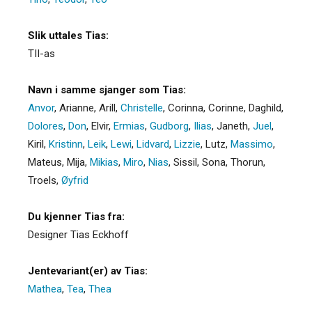
Slik uttales Tias:
TII-as
Navn i samme sjanger som Tias:
Anvor
,
Arianne
,
Arill
,
Christelle
,
Corinna
,
Corinne
,
Daghild
,
Dolores
,
Don
,
Elvir
,
Ermias
,
Gudborg
,
Ilias
,
Janeth
,
Juel
,
Kiril
,
Kristinn
,
Leik
,
Lewi
,
Lidvard
,
Lizzie
,
Lutz
,
Massimo
,
Mateus
,
Mija
,
Mikias
,
Miro
,
Nias
,
Sissil
,
Sona
,
Thorun
,
Troels
,
Øyfrid
Du kjenner Tias fra:
Designer Tias Eckhoff
Jentevariant(er) av Tias:
Mathea
,
Tea
,
Thea