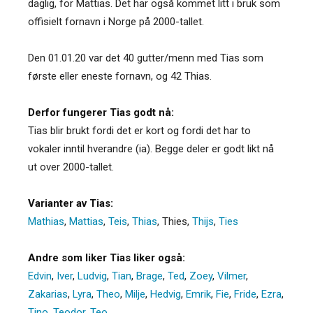
daglig, for Mattias. Det har også kommet litt i bruk som
offisielt fornavn i Norge på 2000-tallet.
Den 01.01.20 var det 40 gutter/menn med Tias som
første eller eneste fornavn, og 42 Thias.
Derfor fungerer Tias godt nå:
Tias blir brukt fordi det er kort og fordi det har to
vokaler inntil hverandre (ia). Begge deler er godt likt nå
ut over 2000-tallet.
Varianter av Tias:
Mathias
,
Mattias
,
Teis
,
Thias
,
Thies
,
Thijs
,
Ties
Andre som liker Tias liker også:
Edvin
,
Iver
,
Ludvig
,
Tian
,
Brage
,
Ted
,
Zoey
,
Vilmer
,
Zakarias
,
Lyra
,
Theo
,
Milje
,
Hedvig
,
Emrik
,
Fie
,
Fride
,
Ezra
,
Tino
,
Teodor
,
Teo