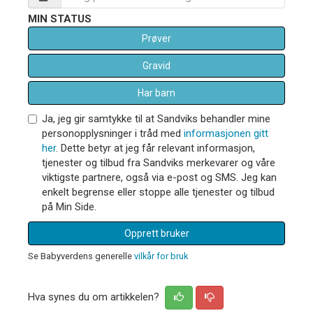
MIN STATUS
Prøver
Gravid
Har barn
Ja, jeg gir samtykke til at Sandviks behandler mine
personopplysninger i tråd med
informasjonen gitt
her
. Dette betyr at jeg får relevant informasjon,
tjenester og tilbud fra Sandviks merkevarer og våre
viktigste partnere, også via e-post og SMS. Jeg kan
enkelt begrense eller stoppe alle tjenester og tilbud
på Min Side.
Opprett bruker
Se Babyverdens generelle
vilkår for bruk
Hva synes du om artikkelen?