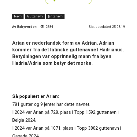
Navn
Guttenavn
Jentenavn
Av
Babyverden
2684
Sist oppdatert 25.03.19
Arian er nederlandsk form av Adrian. Adrian
kommer fra det latinske guttenavnet Hadrianus.
Betydningen var opprinnelig mann fra byen
Hadria/Adria som betyr det mørke.
Så populært er Arian:
781 gutter og 9 jenter har dette navnet.
I 2024 var Arian på 728. plass i Topp 1592 guttenavn i
Belgia 2024.
I 2024 var Arian på 1071. plass i Topp 3802 guttenavn i
Canada 2024.