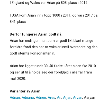
I England og Wales var Arian på 808. plass i 2017.
I USA kom Arian inn i topp 1000 i 2011, og var i 2017 på
841. plass.
Derfor fungerer Arian godt nå:
Arian har endingen -ian som er godt likt blant mange
foreldre fordi den har to vokaler inntil hverandre og den
godt stemte konsonanten n.
Arian har ligget rundt 30-40 fødte i året siden før 2010,
og ser ut til å holde seg der foreløpig, i alle fall fram
mot 2020.
Varianter av Arian:
Adrian
,
Adriano
,
Adrien
,
Ares
,
Ari
,
Arjan
,
Aryan
,
Aaryan