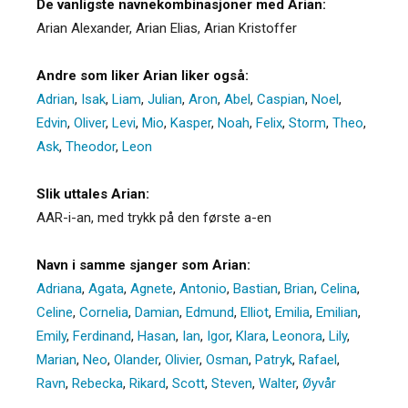
De vanligste navnekombinasjoner med Arian:
Arian Alexander, Arian Elias, Arian Kristoffer
Andre som liker Arian liker også:
Adrian
,
Isak
,
Liam
,
Julian
,
Aron
,
Abel
,
Caspian
,
Noel
,
Edvin
,
Oliver
,
Levi
,
Mio
,
Kasper
,
Noah
,
Felix
,
Storm
,
Theo
,
Ask
,
Theodor
,
Leon
Slik uttales Arian:
AAR-i-an, med trykk på den første a-en
Navn i samme sjanger som Arian:
Adriana
,
Agata
,
Agnete
,
Antonio
,
Bastian
,
Brian
,
Celina
,
Celine
,
Cornelia
,
Damian
,
Edmund
,
Elliot
,
Emilia
,
Emilian
,
Emily
,
Ferdinand
,
Hasan
,
Ian
,
Igor
,
Klara
,
Leonora
,
Lily
,
Marian
,
Neo
,
Olander
,
Olivier
,
Osman
,
Patryk
,
Rafael
,
Ravn
,
Rebecka
,
Rikard
,
Scott
,
Steven
,
Walter
,
Øyvår