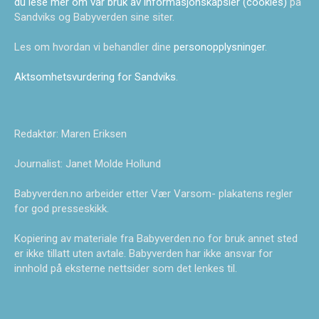
du lese mer om vår bruk av informasjonskapsler (cookies)
på
Sandviks og Babyverden sine siter.
Les om hvordan vi behandler dine
personopplysninger
.
Aktsomhetsvurdering for Sandviks
.
Redaktør: Maren Eriksen
Journalist: Janet Molde Hollund
Babyverden.no arbeider etter Vær Varsom- plakatens regler
for god presseskikk.
Kopiering av materiale fra Babyverden.no for bruk annet sted
er ikke tillatt uten avtale. Babyverden har ikke ansvar for
innhold på eksterne nettsider som det lenkes til.