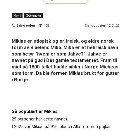
Navn
Guttenavn
Av
Babyverden
405
Sist oppdatert 12.01.22
Mikias er etiopisk og eritreisk, og eldre norsk
form av Bibelens Mika. Mika er et hebraisk navn
som betyr "hvem er som Jahve?". Jahve er
navnet på gud i Det gamle testamentet. Fram til
midt på 1800-tallet hadde bibler i Norge Micheas
som form. Da ble formen Mikias brukt for gutter
i Norge.
Så populært er Mikias:
29 personer har dette navnet.
I 2025 var Mikias på 916. plass i Alla förnamn pojkar