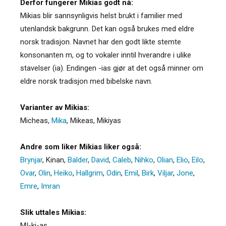
Derfor fungerer Mikias godt nå:
Mikias blir sannsynligvis helst brukt i familier med
utenlandsk bakgrunn. Det kan også brukes med eldre
norsk tradisjon. Navnet har den godt likte stemte
konsonanten m, og to vokaler inntil hverandre i ulike
stavelser (ia). Endingen -ias gjør at det også minner om
eldre norsk tradisjon med bibelske navn.
Varianter av Mikias:
Micheas
,
Mika
,
Mikeas
,
Mikiyas
Andre som liker Mikias liker også:
Brynjar
,
Kinan
,
Balder
,
David
,
Caleb
,
Nihko
,
Olian
,
Elio
,
Eilo
,
Ovar
,
Olin
,
Heiko
,
Hallgrim
,
Odin
,
Emil
,
Birk
,
Viljar
,
Jone
,
Emre
,
Imran
Slik uttales Mikias:
MI-ki-as