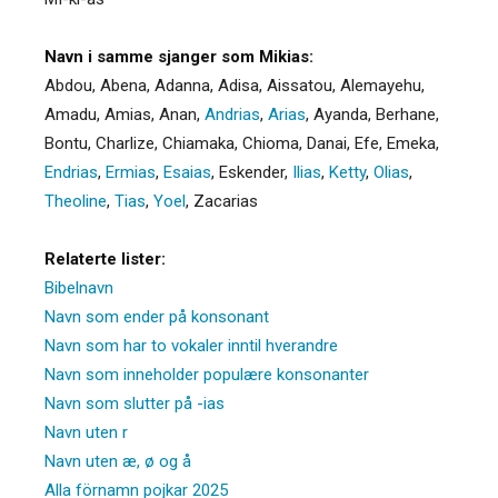
Navn i samme sjanger som Mikias:
Abdou
,
Abena
,
Adanna
,
Adisa
,
Aissatou
,
Alemayehu
,
Amadu
,
Amias
,
Anan
,
Andrias
,
Arias
,
Ayanda
,
Berhane
,
Bontu
,
Charlize
,
Chiamaka
,
Chioma
,
Danai
,
Efe
,
Emeka
,
Endrias
,
Ermias
,
Esaias
,
Eskender
,
Ilias
,
Ketty
,
Olias
,
Theoline
,
Tias
,
Yoel
,
Zacarias
Relaterte lister:
Bibelnavn
Navn som ender på konsonant
Navn som har to vokaler inntil hverandre
Navn som inneholder populære konsonanter
Navn som slutter på -ias
Navn uten r
Navn uten æ, ø og å
Alla förnamn pojkar 2025