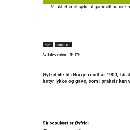
På jakt etter et sjeldent gammelt nordisk n
Navn
Jentenavn
Av
Babyverden
379
Øyfrid ble til i Norge rundt år 1900, fø
betyr lykke og gave, som i praksis kan 
Så populært er Øyfrid: