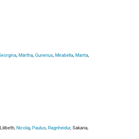
Georgina
,
Märtha
,
Gunerius
,
Mirabella
,
Marita
,
Lilibeth
,
Nicolaj
,
Paulus
,
Ragnheidur
,
Sakaria
,