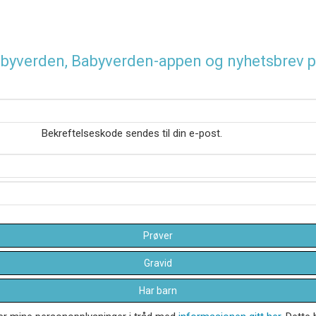
 Babyverden, Babyverden-appen og nyhetsbrev p
Bekreftelseskode sendes til din e-post.
Prøver
Gravid
Har barn