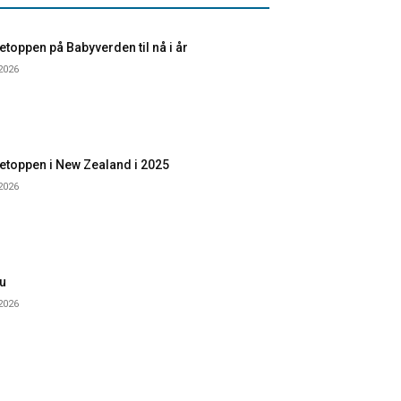
toppen på Babyverden til nå i år
 2026
etoppen i New Zealand i 2025
 2026
u
 2026