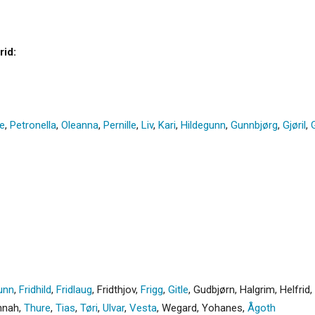
rid:
ne
,
Petronella
,
Oleanna
,
Pernille
,
Liv
,
Kari
,
Hildegunn
,
Gunnbjørg
,
Gjøril
,
unn
,
Fridhild
,
Fridlaug
,
Fridthjov
,
Frigg
,
Gitle
,
Gudbjørn
,
Halgrim
,
Helfrid
,
nnah
,
Thure
,
Tias
,
Tøri
,
Ulvar
,
Vesta
,
Wegard
,
Yohanes
,
Ågoth