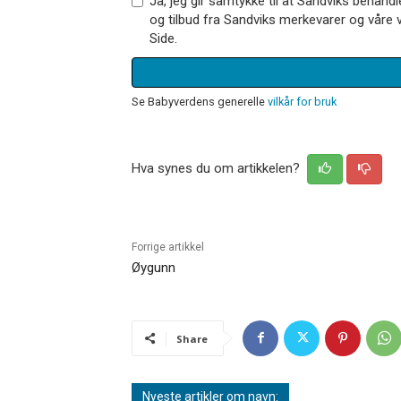
Ja, jeg gir samtykke til at Sandviks behan
og tilbud fra Sandviks merkevarer og våre v
Side.
Se Babyverdens generelle
vilkår for bruk
Hva synes du om artikkelen?
Forrige artikkel
Øygunn
Share
Nyeste artikler om navn: