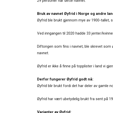
29 personer har dette navnet.
Bruk av navnet Øyfrid i Norge og andre lan
Øyfrid ble brukt gjennom mye av 1900-tallet, s
Ved inngangen til 2020 hadde 33 jenter/kvinner
Diftongen som fins i navnet, ble skrevet som ø
navnet.
Øyfrid er ikke å finne på topplister i land vi
Derfor fungerer Øyfrid godt nå:
Øyfrid blir brukt fordi det har deler av gamle n
Øyfrid har vært ubetydelig brukt fra sent på 190
Varianter av Øyfrid: