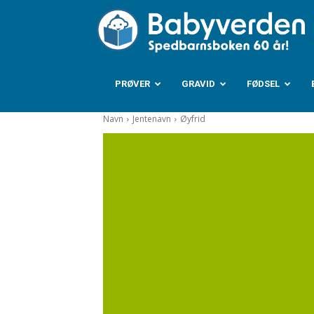
B
PRØVER
GRAVID
FØDSEL
Navn
Jentenavn
Øyfrid