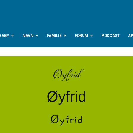
abyverden.no
BABY
NAVN
FAMILIE
FORUM
PODCAST
A
Øyfrid
Øyfrid
Øyfrid