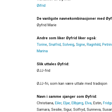
Øifrid
De vanligste navnekombinasjoner med Øyf
Øyfrid Marie
Andre som liker Øyfrid liker også:
Torine
,
Snøfrid
,
Solveig
,
Signe
,
Ragnhild
,
Petri
Marina
Slik uttales Øyfrid:
ØJJ-frid
ØJJ-fri, som kan være uttale med tradisjon
Navn i samme sjanger som Øyfrid:
Christiana
,
Eiler
,
Eljar
,
Ellbjørg
,
Elva
,
Estin
,
Fridg
Samara
,
Sesilie
,
Sigur
,
Solfryd
,
Sunneva
,
Susa