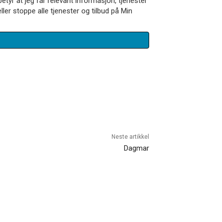
betyr at jeg får relevant informasjon, tjenester
ler stoppe alle tjenester og tilbud på Min
Neste artikkel
Dagmar