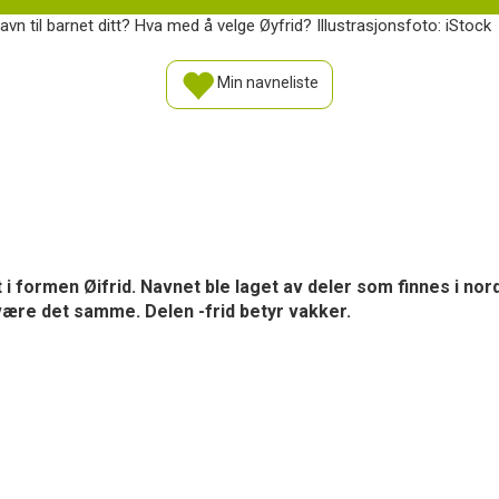
avn til barnet ditt? Hva med å velge Øyfrid? Illustrasjonsfoto: iStock
Min navneliste
rst i formen Øifrid. Navnet ble laget av deler som finnes i n
være det samme. Delen -frid betyr vakker.