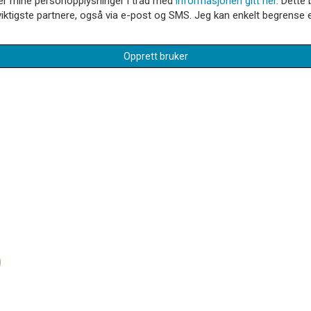
dler mine personopplysninger i tråd med
informasjonen gitt her
. Dette 
iktigste partnere, også via e-post og SMS. Jeg kan enkelt begrense el
Opprett bruker