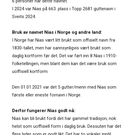
6 personer har dette navnet.
I 2024 var Nias på 663. plass i Topp 2681 guttenavn i
Sveits 2024.
Bruk av navnet Nias i Norge og andre land:
I Norge har Nias vært litt brukt som offisielt navn fra
1830-tallet, men har sannsynligvis vært brukt som
daglig kortform før det. Det var ført inn 8 Nias i 1910-
folketellingen, men blant dem kan det være bruk som
uoffisiell kortform.
Den 01.01.2021 var det 5 gutter/menn med Nias som
første eller eneste fornavn i Norge.
Derfor fungerer Nias godt nå:
Nias kan bli brukt fordi det har gammel tradisjon, nok
helst som uoffisiell form i daglig bruk. Dessuten har det
flere lyder som er godt likt. Det har to vokaler inntil