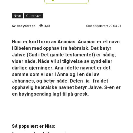
Navn
Guttenavn
Av
Babyverden
430
Sist oppdatert 22.03.21
Nias er kortform av Ananias. Ananias er et navn
i Bibelen med opphav fra hebraisk. Det betyr
Jahve (Gud i Det gamle testamentet) er nådig,
viser nåde. Nåde vil si tilgivelse av synd eller
dårlige gjerninger. Ana i dette navnet er det
samme som vi ser i Anna og i en del av
Johannes, og betyr nåde. Delen -ia- fra det
opphavlig hebraiske navnet betyr Jahve. S-en er
en bøyingsending lagt til på gresk.
Så populært er Nias: