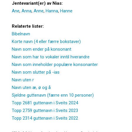
Jentevariant(er) av Nias:
Ane
,
Anna
,
Anne
,
Hanna
,
Hanne
Relaterte lister:
Bibelnavn
Korte navn (4 eller færre bokstaver)
Navn som ender på konsonant
Navn som har to vokaler inntil hverandre
Navn som inneholder populære konsonanter
Navn som slutter på -ias
Navn uten r
Navn uten æ, ø og å
Sjeldne guttenavn (færre enn 10 personer)
Topp 2681 guttenavn i Sveits 2024
Topp 2759 guttenavn i Sveits 2023
Topp 2314 guttenavn i Sveits 2022