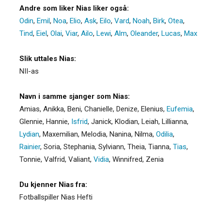
Andre som liker Nias liker også:
Odin
,
Emil
,
Noa
,
Elio
,
Ask
,
Eilo
,
Vard
,
Noah
,
Birk
,
Otea
,
Tind
,
Eiel
,
Olai
,
Viar
,
Ailo
,
Lewi
,
Alm
,
Oleander
,
Lucas
,
Max
Slik uttales Nias:
NII-as
Navn i samme sjanger som Nias:
Amias
,
Anikka
,
Beni
,
Chanielle
,
Denize
,
Elenius
,
Eufemia
,
Glennie
,
Hannie
,
Isfrid
,
Janick
,
Klodian
,
Leiah
,
Lillianna
,
Lydian
,
Maxemilian
,
Melodia
,
Nanina
,
Nilma
,
Odilia
,
Rainier
,
Soria
,
Stephania
,
Sylviann
,
Theia
,
Tianna
,
Tias
,
Tonnie
,
Valfrid
,
Valiant
,
Vidia
,
Winnifred
,
Zenia
Du kjenner Nias fra:
Fotballspiller Nias Hefti