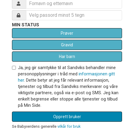
MIN STATUS
Prøver
Gravid
Har barn
Ja, jeg gir samtykke til at Sandviks behandler mine
personopplysninger i tråd med
informasjonen gitt
her
. Dette betyr at jeg får relevant informasjon,
tjenester og tilbud fra Sandviks merkevarer og våre
viktigste partnere, også via e-post og SMS. Jeg kan
enkelt begrense eller stoppe alle tjenester og tilbud
på Min Side.
Opprett bruker
Se Babyverdens generelle
vilkår for bruk