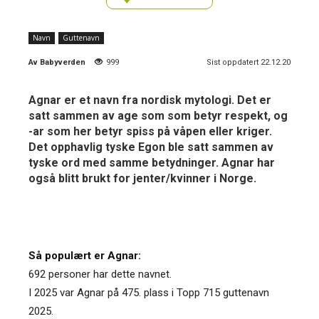
Navn
Guttenavn
Av
Babyverden
999
Sist oppdatert 22.12.20
Agnar er et navn fra nordisk mytologi. Det er
satt sammen av age som som betyr respekt, og
-ar som her betyr spiss på våpen eller kriger.
Det opphavlig tyske Egon ble satt sammen av
tyske ord med samme betydninger. Agnar har
også blitt brukt for jenter/kvinner i Norge.
Så populært er Agnar:
692 personer har dette navnet.
I 2025 var Agnar på 475. plass i Topp 715 guttenavn
2025.