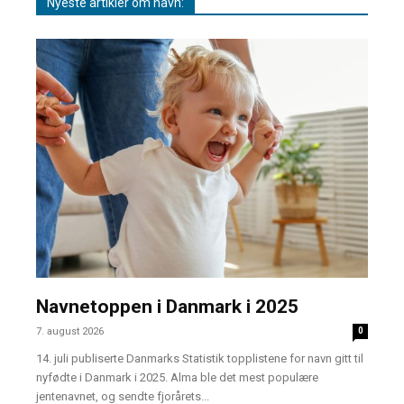
Nyeste artikler om navn:
Navnetoppen i Danmark i 2025
7. august 2026
0
14. juli publiserte Danmarks Statistik topplistene for navn gitt til
nyfødte i Danmark i 2025. Alma ble det mest populære
jentenavnet, og sendte fjorårets...