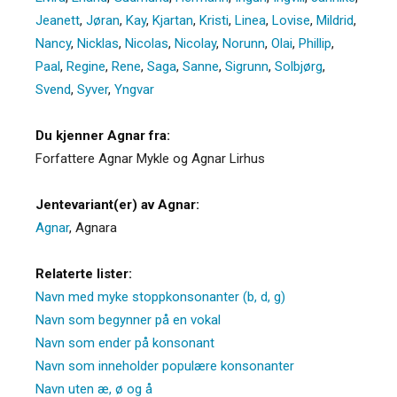
Jeanett
,
Jøran
,
Kay
,
Kjartan
,
Kristi
,
Linea
,
Lovise
,
Mildrid
,
Nancy
,
Nicklas
,
Nicolas
,
Nicolay
,
Norunn
,
Olai
,
Phillip
,
Paal
,
Regine
,
Rene
,
Saga
,
Sanne
,
Sigrunn
,
Solbjørg
,
Svend
,
Syver
,
Yngvar
Du kjenner Agnar fra:
Forfattere Agnar Mykle og Agnar Lirhus
Jentevariant(er) av Agnar:
Agnar
,
Agnara
Relaterte lister:
Navn med myke stoppkonsonanter (b, d, g)
Navn som begynner på en vokal
Navn som ender på konsonant
Navn som inneholder populære konsonanter
Navn uten æ, ø og å