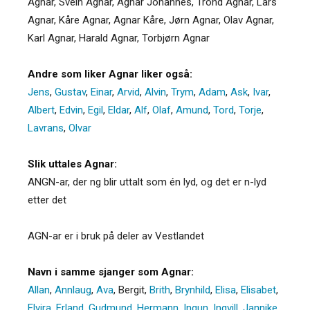
Agnar, Svein Agnar, Agnar Johannes, Trond Agnar, Lars
Agnar, Kåre Agnar, Agnar Kåre, Jørn Agnar, Olav Agnar,
Karl Agnar, Harald Agnar, Torbjørn Agnar
Andre som liker Agnar liker også:
Jens
,
Gustav
,
Einar
,
Arvid
,
Alvin
,
Trym
,
Adam
,
Ask
,
Ivar
,
Albert
,
Edvin
,
Egil
,
Eldar
,
Alf
,
Olaf
,
Amund
,
Tord
,
Torje
,
Lavrans
,
Olvar
Slik uttales Agnar:
ANGN-ar, der ng blir uttalt som én lyd, og det er n-lyd
etter det
AGN-ar er i bruk på deler av Vestlandet
Navn i samme sjanger som Agnar:
Allan
,
Annlaug
,
Ava
,
Bergit
,
Brith
,
Brynhild
,
Elisa
,
Elisabet
,
Elvira
,
Erland
,
Gudmund
,
Hermann
,
Ingun
,
Ingvill
,
Jannike
,