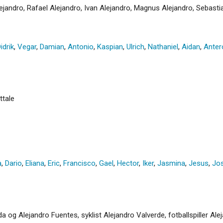
jandro, Rafael Alejandro, Ivan Alejandro, Magnus Alejandro, Sebasti
idrik
,
Vegar
,
Damian
,
Antonio
,
Kaspian
,
Ulrich
,
Nathaniel
,
Aidan
,
Anter
ttale
a
,
Dario
,
Eliana
,
Eric
,
Francisco
,
Gael
,
Hector
,
Iker
,
Jasmina
,
Jesus
,
Jo
 og Alejandro Fuentes, syklist Alejandro Valverde, fotballspiller Al