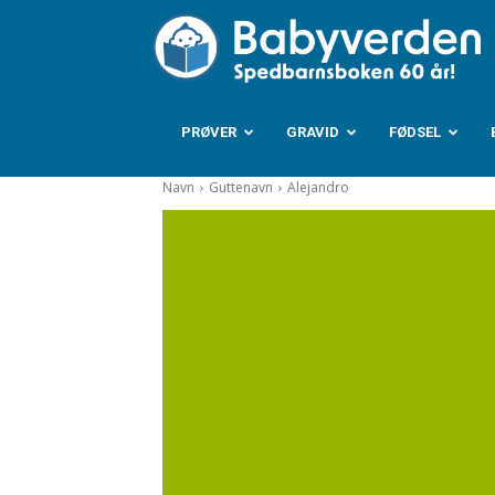
B
PRØVER
GRAVID
FØDSEL
Navn
Guttenavn
Alejandro