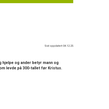
Sist oppdatert 04.12.25
og hjelpe og ander betyr mann og
m levde på 300-tallet før Kristus.