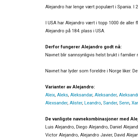
Alejandro har lenge vært populært i Spania. I 2
I USA har Alejandro vært i topp 1000 de aller f
Alejandro på 184. plass i USA.
Derfor fungerer Alejandro godt nå:
Navnet blir sannsynligvis helst brukt i famili
Navnet har lyder som foreldre i Norge liker. De
Varianter av Alejandro:
Aleix
,
Aleks
,
Aleksandar
,
Aleksander
,
Aleksand
Alexsander
,
Alister
,
Leandro
,
Sander
,
Senn
,
Xa
De vanligste navnekombinasjoner med Ale
Luis Alejandro, Diego Alejandro, Daniel Alejan
Victor Alejandro, Alejandro Javier, David Aleja