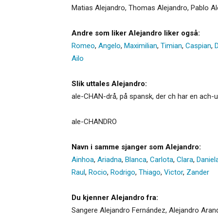
Matias Alejandro, Thomas Alejandro, Pablo Ale
Andre som liker Alejandro liker også:
Romeo
,
Angelo
,
Maximilian
,
Timian
,
Caspian
,
D
Ailo
Slik uttales Alejandro:
ale-CHAN-drå, på spansk, der ch har en ach-u
ale-CHANDRO
Navn i samme sjanger som Alejandro:
Ainhoa
,
Ariadna
,
Blanca
,
Carlota
,
Clara
,
Daniel
Raul
,
Rocio
,
Rodrigo
,
Thiago
,
Victor
,
Zander
Du kjenner Alejandro fra:
Sangere Alejandro Fernández, Alejandro Aranda