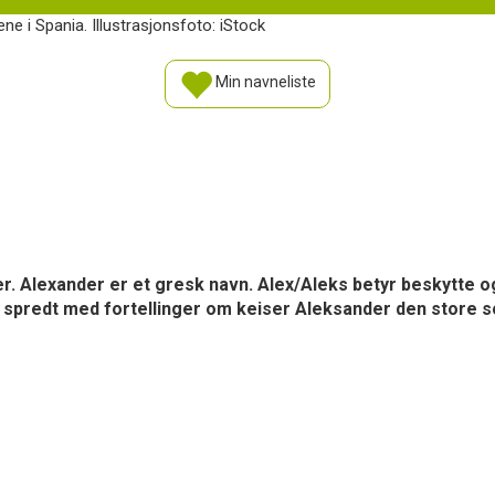
e i Spania. Illustrasjonsfoto: iStock
Min navneliste
er. Alexander er et gresk navn. Alex/Aleks betyr beskytte 
 spredt med fortellinger om keiser Aleksander den store so