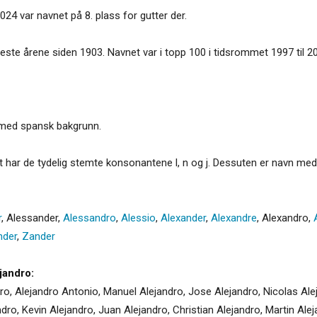
024 var navnet på 8. plass for gutter der.
leste årene siden 1903. Navnet var i topp 100 i tidsrommet 1997 til 2006
er med spansk bakgrunn.
t har de tydelig stemte konsonantene l, n og j. Dessuten er navn med d
r
,
Alessander
,
Alessandro
,
Alessio
,
Alexander
,
Alexandre
,
Alexandro
,
nder
,
Zander
jandro:
dro, Alejandro Antonio, Manuel Alejandro, Jose Alejandro, Nicolas Alej
ndro, Kevin Alejandro, Juan Alejandro, Christian Alejandro, Martin Ale