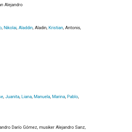
an Alejandro
o
,
Nikolai
,
Aladdin
,
Aladin
,
Kristian
,
Antonis
,
se
,
Juanita
,
Liana
,
Manuela
,
Marina
,
Pablo
,
ejandro Darío Gómez, musiker Alejandro Sanz,