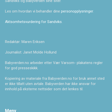
Sandviks og Babyverden sine siter.
Les om hvordan vi behandler dine
personopplysninger
.
Aktsomhetsvurdering for Sandviks
.
Redaktør: Maren Eriksen
Journalist: Janet Molde Hollund
Babyverden.no arbeider etter Vær Varsom- plakatens regler
for god presseskikk.
Kopiering av materiale fra Babyverden.no for bruk annet sted
er ikke tillatt uten avtale. Babyverden har ikke ansvar for
innhold på eksterne nettsider som det lenkes til.
Meny