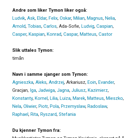
Andre som liker Tymon liker også:
Ludvik
,
Ask
,
Eldar
,
Felix
,
Oskar
,
Milian
,
Magnus
,
Nelia
,
Arnold
,
Tobias
,
Carlos
,
Ada-Sofie
,
Ludvig
,
Caspian
,
Casper
,
Kaspian
,
Konrad
,
Caspar
,
Matteus
,
Castor
Slik uttales Tymon:
timån
Navn i samme sjanger som Tymon:
Agnieszka
,
Aleks
,
Andrzej
,
Arkariusz
,
Eoin
,
Evander
,
Gracjan
,
Iga
,
Jadwiga
,
Jagna
,
Juliusz
,
Kazimierz
,
Konstanty
,
Kornel
,
Lilia
,
Luiza
,
Marek
,
Matteus
,
Mieszko
,
Nela
,
Oliwier
,
Piotr
,
Pola
,
Przemyslaw
,
Radoslaw
,
Raphael
,
Rita
,
Ryszard
,
Stefania
Du kjenner Tymon fra: