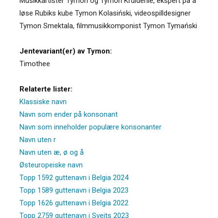
Musikkartister Tymon og Tymon Kruidenie, ekspert på å
løse Rubiks kube Tymon Kolasiński, videospilldesigner
Tymon Smektala, filmmusikkomponist Tymon Tymański
Jentevariant(er) av Tymon:
Timothee
Relaterte lister:
Klassiske navn
Navn som ender på konsonant
Navn som inneholder populære konsonanter
Navn uten r
Navn uten æ, ø og å
Østeuropeiske navn
Topp 1592 guttenavn i Belgia 2024
Topp 1589 guttenavn i Belgia 2023
Topp 1626 guttenavn i Belgia 2022
Topp 2759 guttenavn i Sveits 2023