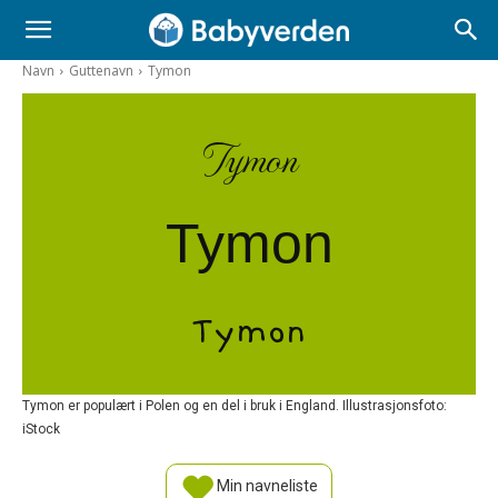
Navn
Guttenavn
Tymon
Tymon
Tymon
Tymon
Tymon er populært i Polen og en del i bruk i England. Illustrasjonsfoto:
iStock
Min navneliste