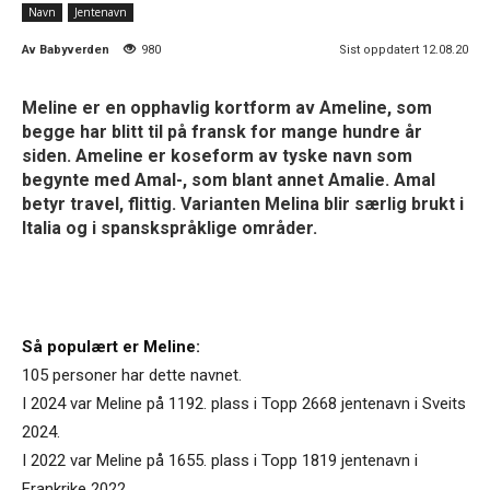
Navn
Jentenavn
Av
Babyverden
980
Sist oppdatert 12.08.20
Meline er en opphavlig kortform av Ameline, som
begge har blitt til på fransk for mange hundre år
siden. Ameline er koseform av tyske navn som
begynte med Amal-, som blant annet Amalie. Amal
betyr travel, flittig. Varianten Melina blir særlig brukt i
Italia og i spanskspråklige områder.
Så populært er Meline:
105 personer har dette navnet.
I 2024 var Meline på 1192. plass i Topp 2668 jentenavn i Sveits
2024.
I 2022 var Meline på 1655. plass i Topp 1819 jentenavn i
Frankrike 2022.