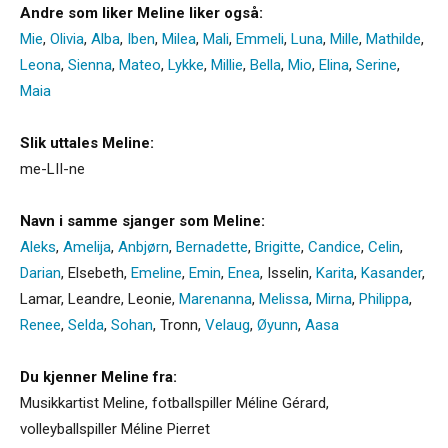
Andre som liker Meline liker også:
Mie
,
Olivia
,
Alba
,
Iben
,
Milea
,
Mali
,
Emmeli
,
Luna
,
Mille
,
Mathilde
,
Leona
,
Sienna
,
Mateo
,
Lykke
,
Millie
,
Bella
,
Mio
,
Elina
,
Serine
,
Maia
Slik uttales Meline:
me-LII-ne
Navn i samme sjanger som Meline:
Aleks
,
Amelija
,
Anbjørn
,
Bernadette
,
Brigitte
,
Candice
,
Celin
,
Darian
,
Elsebeth
,
Emeline
,
Emin
,
Enea
,
Isselin
,
Karita
,
Kasander
,
Lamar
,
Leandre
,
Leonie
,
Marenanna
,
Melissa
,
Mirna
,
Philippa
,
Renee
,
Selda
,
Sohan
,
Tronn
,
Velaug
,
Øyunn
,
Aasa
Du kjenner Meline fra:
Musikkartist Meline, fotballspiller Méline Gérard,
volleyballspiller Méline Pierret