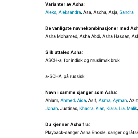
Varianter av Asha:
Aleks
,
Aleksandra
,
Asa
,
Ascha
,
Asja
,
Sandra
De vanligste navnekombinasjoner med Ash
Asha Mohamed, Asha Abdi, Asha Hassan, Asha
Slik uttales Asha:
ASCH-a, for indisk og muslimsk bruk
a-SCHA, på russisk
Navn i samme sjanger som Asha:
Ahlam
,
Ahmed
,
Aida
,
Asif
,
Asma
,
Ayman
,
Azi
Jonah
,
Justinas
,
Khadra
,
Kian
,
Kiara
,
Lia
,
Malik
Du kjenner Asha fra:
Playback-sanger Asha Bhosle, sanger og låtsk