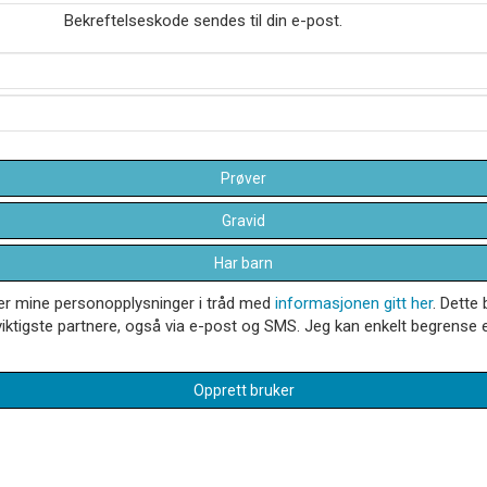
Bekreftelseskode sendes til din e-post.
Prøver
Gravid
Har barn
dler mine personopplysninger i tråd med
informasjonen gitt her
. Dette 
iktigste partnere, også via e-post og SMS. Jeg kan enkelt begrense el
Opprett bruker