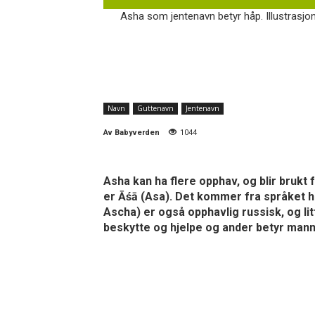
Asha som jentenavn betyr håp. Illustrasjo
Navn
Guttenavn
Jentenavn
Av
Babyverden
1044
Asha kan ha flere opphav, og blir brukt
er Āśā (Asa). Det kommer fra språket hi
Ascha) er også opphavlig russisk, og li
beskytte og hjelpe og ander betyr man