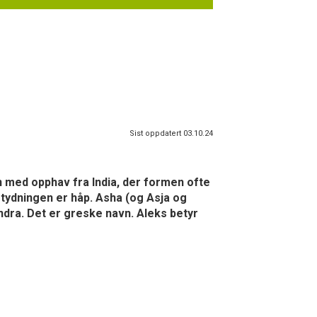
Sist oppdatert 03.10.24
n med opphav fra India, der formen ofte
etydningen er håp. Asha (og Asja og
ndra. Det er greske navn. Aleks betyr