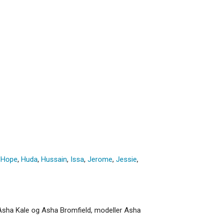
,
Hope
,
Huda
,
Hussain
,
Issa
,
Jerome
,
Jessie
,
 Asha Kale og Asha Bromfield, modeller Asha