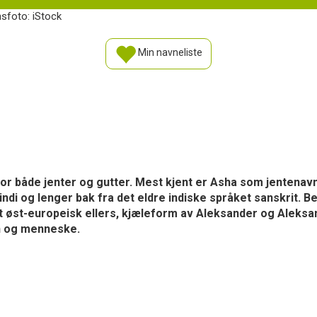
nsfoto: iStock
Min navneliste
 for både jenter og gutter. Mest kjent er Asha som jentenav
ndi og lenger bak fra det eldre indiske språket sanskrit. B
tt øst-europeisk ellers, kjæleform av Aleksander og Aleksa
n og menneske.