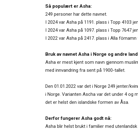
Så populært er Asha:
249 personer har dette navnet.
I 2024 var Asha på 1191. plass i Topp 4103 je
I 2024 var Asha på 1097. plass i Topp 7647 je
I 2022 var Asha på 2417. plass i Alla förnamn 
Bruk av navnet Asha i Norge og andre land
Asha er mest kjent som navn gjennom muslims
med innvandring fra sent på 1900-tallet.
Den 01.01.2022 var det i Norge 249 jenter/kvi
i Norge. Varianten Ascha var det under 4 og m
det er helst den islandske formen av Åsa.
Derfor fungerer Asha godt nå:
Asha blir helst brukt i familier med utenland