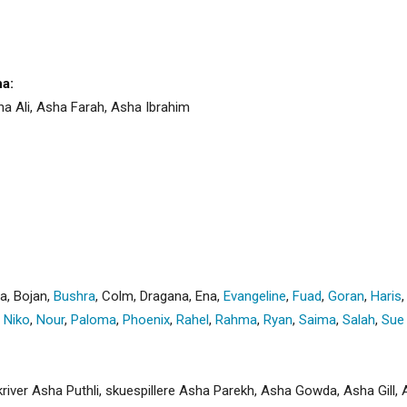
a:
 Ali, Asha Farah, Asha Ibrahim
za
,
Bojan
,
Bushra
,
Colm
,
Dragana
,
Ena
,
Evangeline
,
Fuad
,
Goran
,
Haris
,
Niko
,
Nour
,
Paloma
,
Phoenix
,
Rahel
,
Rahma
,
Ryan
,
Saima
,
Salah
,
Sue
river Asha Puthli, skuespillere Asha Parekh, Asha Gowda, Asha Gill,