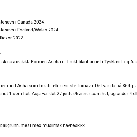
ntenavn i Canada 2024.
ntenavn i England/Wales 2024.
flickor 2022.
:
k navneskikk. Formen Ascha er brukt blant annet i Tyskland, og Asa
nner med Asha som første eller eneste fornavn. Det var da på 864. pla
inst 1 som het. Asja var det 27 jenter/kvinner som het, og under 4 e
sk bakgrunn, mest med muslimsk navneskikk.