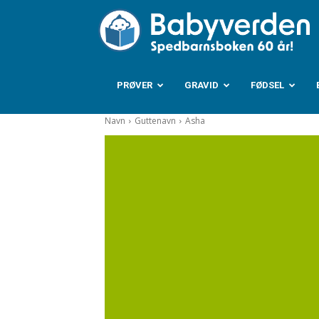
B
PRØVER
GRAVID
FØDSEL
Navn
Guttenavn
Asha