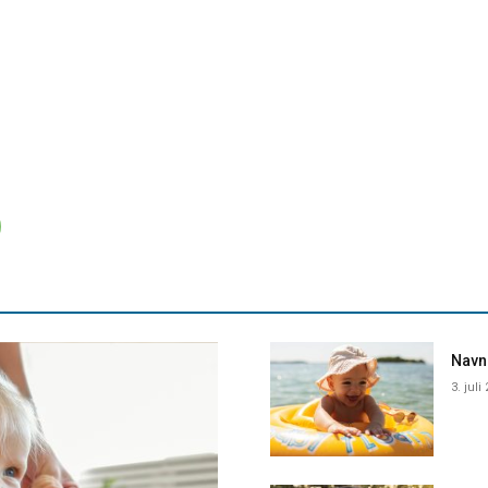
Navne
3. juli