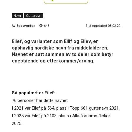
Navn
Guttenavn
Av
Babyverden
648
Sist oppdatert 08.02.22
Eilef, og varianter som Eilif og Eilev, er
opphavlig nordiske navn fra middelalderen.
Navnet er satt sammen av to deler som betyr
enestående og etterkommer/arving.
Så populært er Eilef:
76 personer har dette navnet.
I 2021 var Eilef på 564. plass i Topp 681 guttenavn 2021.
I 2025 var Eilef på 2103. plass i Alla förnamn flickor
2025.