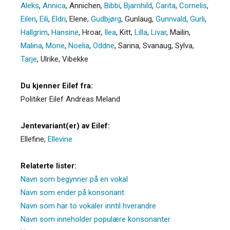
Aleks
,
Annica
,
Annichen
,
Bibbi
,
Bjarnhild
,
Carita
,
Cornelis
,
Eilen
,
Eili
,
Eldri
,
Elene
,
Gudbjørg
,
Gunlaug
,
Gunnvald
,
Gurli
,
Hallgrim
,
Hansine
,
Hroar
,
Ilea
,
Kitt
,
Lilla
,
Livar
,
Mailin
,
Malina
,
Mone
,
Noelia
,
Oddne
,
Sarina
,
Svanaug
,
Sylva
,
Tarje
,
Ulrike
,
Vibekke
Du kjenner Eilef fra:
Politiker Eilef Andreas Meland
Jentevariant(er) av Eilef:
Ellefine
,
Ellevine
Relaterte lister:
Navn som begynner på en vokal
Navn som ender på konsonant
Navn som har to vokaler inntil hverandre
Navn som inneholder populære konsonanter