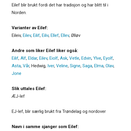
Eilef blir brukt fordi det har tradisjon og har blitt til i
Norden.
Varianter av Eilef:
Eileiv
,
Eilev
,
Eilif
,
Eiliv
,
Ellef
,
Ellev
,
Ølløv
Andre som liker Eilef liker også:
Eilif
,
Alf
,
Eldar
,
Eilev
,
Eiolf
,
Ask
,
Vetle
,
Edvin
,
Ylve
,
Eyolf
,
Asta
,
Vår
,
Hedwig
,
Iver
,
Veline
,
Signe
,
Saga
,
Elma
,
Olav
,
Jone
Slik uttales Eilef:
ÆJ-lef
EJ-lef, blir særlig brukt fra Trøndelag og nordover
Navn i samme sjanger som Eilef: