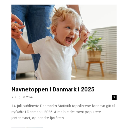
Navnetoppen i Danmark i 2025
7. august 2026
0
14. juli publiserte Danmarks Statistik topplistene for navn gitt til
nyfødte i Danmark i 2025. Alma ble det mest populære
jentenavnet, og sendte fjorårets...