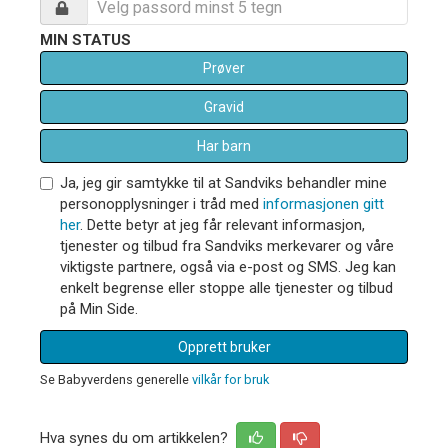
MIN STATUS
Prøver
Gravid
Har barn
Ja, jeg gir samtykke til at Sandviks behandler mine
personopplysninger i tråd med
informasjonen gitt
her
. Dette betyr at jeg får relevant informasjon,
tjenester og tilbud fra Sandviks merkevarer og våre
viktigste partnere, også via e-post og SMS. Jeg kan
enkelt begrense eller stoppe alle tjenester og tilbud
på Min Side.
Opprett bruker
Se Babyverdens generelle
vilkår for bruk
Hva synes du om artikkelen?