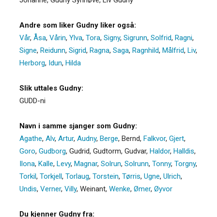
Andre som liker Gudny liker også:
Vår
,
Åsa
,
Vårin
,
Ylva
,
Tora
,
Signy
,
Sigrunn
,
Solfrid
,
Ragni
,
Signe
,
Reidunn
,
Sigrid
,
Ragna
,
Saga
,
Ragnhild
,
Målfrid
,
Liv
,
Herborg
,
Idun
,
Hilda
Slik uttales Gudny:
GUDD-ni
Navn i samme sjanger som Gudny:
Agathe
,
Alv
,
Artur
,
Audny
,
Berge
,
Bernd
,
Falkvor
,
Gjert
,
Goro
,
Gudborg
,
Gudrid
,
Gudtorm
,
Gudvar
,
Haldor
,
Halldis
,
Ilona
,
Kalle
,
Levy
,
Magnar
,
Solrun
,
Solrunn
,
Tonny
,
Torgny
,
Torkil
,
Torkjell
,
Torlaug
,
Torstein
,
Tørris
,
Ugne
,
Ulrich
,
Undis
,
Verner
,
Villy
,
Weinant
,
Wenke
,
Ømer
,
Øyvor
Du kjenner Gudny fra: