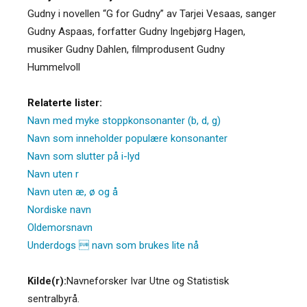
Gudny i novellen “G for Gudny” av Tarjei Vesaas, sanger
Gudny Aspaas, forfatter Gudny Ingebjørg Hagen,
musiker Gudny Dahlen, filmprodusent Gudny
Hummelvoll
Relaterte lister:
Navn med myke stoppkonsonanter (b, d, g)
Navn som inneholder populære konsonanter
Navn som slutter på i-lyd
Navn uten r
Navn uten æ, ø og å
Nordiske navn
Oldemorsnavn
Underdogs  navn som brukes lite nå
Kilde(r):
Navneforsker Ivar Utne og Statistisk
sentralbyrå.