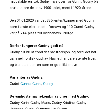
middelalderen, tok Gudny mye over for Gunni. Gudny ble
brukt i store deler av 1900-tallet, mest i 1920-årene.
Den 01.01.2020 var det 335 jenter/kvinner med Gudny
som første eller eneste fornavn og 110 Gunni. Gudny
var på 714. plass for kvinnenavn i Norge.
Derfor fungerer Gudny godt nå:
Gudny blir brukt fordi det har tradisjon, og fordi det har
gammel nordisk opphav. Navnet har bare stemte lyder,
og blant annet n-en som er godt likt i navn.
Varianter av Gudny:
Gudni
,
Gunna
,
Gunni
,
Gunny
De vanligste navnekombinasjoner med Gudny:
Gudny Karin, Gudny Marie, Gudny Kristine, Gudny
Johanne, Gudny Synnøve, Liv Gudny