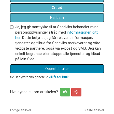
Gravid
Har barn
Ja, jeg gir samtykke til at Sandviks behandler mine
personopplysninger i tråd med
informasjonen gitt
her
. Dette betyr at jeg får relevant informasjon,
tjenester og tilbud fra Sandviks merkevarer og våre
viktigste partnere, også via e-post og SMS. Jeg kan
enkelt begrense eller stoppe alle tjenester og tilbud
på Min Side.
Opprett bruker
Se Babyverdens generelle
vilkår for bruk
Hva synes du om artikkelen?
Forrige artikkel
Neste artikkel