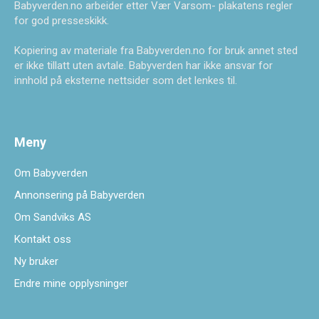
Babyverden.no arbeider etter Vær Varsom- plakatens regler
for god presseskikk.
Kopiering av materiale fra Babyverden.no for bruk annet sted
er ikke tillatt uten avtale. Babyverden har ikke ansvar for
innhold på eksterne nettsider som det lenkes til.
Meny
Om Babyverden
Annonsering på Babyverden
Om Sandviks AS
Kontakt oss
Ny bruker
Endre mine opplysninger