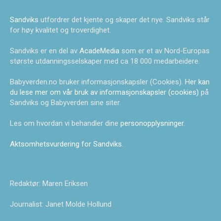
Sandviks
utfordrer det kjente og skaper det nye. Sandviks står
for høy kvalitet og troverdighet.
Sandviks er en del av
AcadeMedia
som er et av Nord-Europas
største utdanningsselskaper med ca 18 000 medarbeidere.
Babyverden.no bruker informasjonskapsler (Cookies).
Her kan
du lese mer om vår bruk av informasjonskapsler (cookies)
på
Sandviks og Babyverden sine siter.
Les om hvordan vi behandler dine
personopplysninger
.
Aktsomhetsvurdering for Sandviks
.
Redaktør: Maren Eriksen
Journalist: Janet Molde Hollund